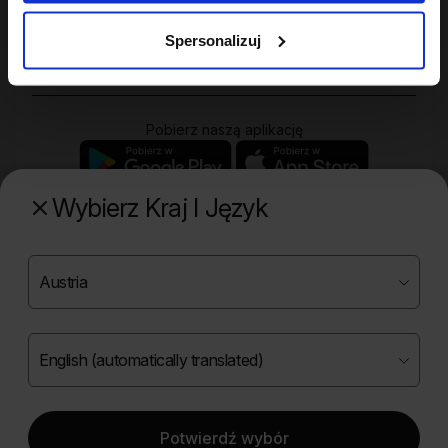
Zakupy
Spersonalizuj
Pobierz naszą aplikację
Wybierz Kraj I Język
Poznaj naszą drugą markę
Copyright ©
2026
Onlybio.life. Wszystkie prawa
zastrzeżone.
Potwierdź wybór
|
English (automatically translated)