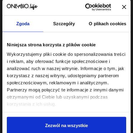
Zgoda
Szczegóły
O plikach cookies
Hair In Balance By ONLYBIO
Hair In Balance By ONLYBIO
Stylizator proteinowy
Maska do laminacji
Niniejsza strona korzysta z plików cookie
do stylizacji włosów
włosów 200ml
kręconych 200ml
7
22
Wykorzystujemy pliki cookie do spersonalizowania treści
,
29 zł
,
49 zł
Najniższa cena z 30 dni przed
Najniższa cena z 30 dni przed
i reklam, aby oferować funkcje społecznościowe i
obniżką:
24,49 zł
obniżką:
22,49 zł
analizować ruch w naszej witrynie. Informacje o tym, jak
korzystasz z naszej witryny, udostępniamy partnerom
społecznościowym, reklamowym i analitycznym.
Partnerzy mogą połączyć te informacje z innymi danymi
otrzymanymi od Ciebie lub uzyskanymi podczas
korzystania z ich usług.
Sklep
Zezwól na wszystkie
Twoje konto