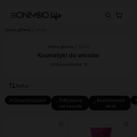
Strona główna
Włosy
Strona główna
Włosy
Kosmetyki do włosów
Liczba produktów: 10
Sortuj
Oczyszczajace
Odbijajace
Reanimujace
od nasady
skret