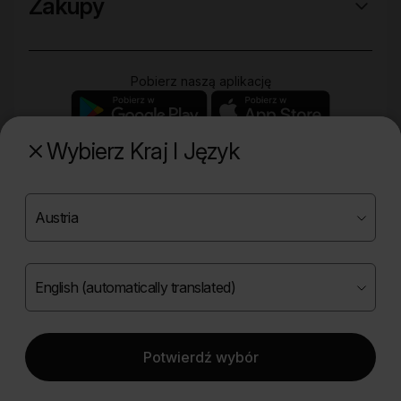
Zakupy
Pobierz naszą aplikację
Wybierz Kraj I Język
Poznaj naszą drugą markę
Copyright ©
2026
Onlybio.life. Wszystkie prawa
zastrzeżone.
Potwierdź wybór
|
English (automatically translated)