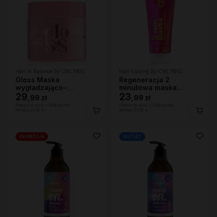
Hair In Balance By ONLYBIO
Hair Cycling By ONLYBIO
Gloss Maska
Regeneracja 2
wygładzająco-
minutowa maska
wzmacniająca 280ml
29
ekspresowa do włosów
23
,
99 zł
,
99 zł
200ml
Najniższa cena z 30 dni przed
Najniższa cena z 30 dni przed
obniżką:
29,99 zł
obniżką:
23,99 zł
PROMOCJA
OUTLET