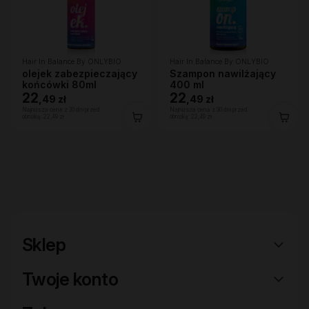
Hair In Balance By ONLYBIO
Hair In Balance By ONLYBIO
olejek zabezpieczający
Szampon nawilżający
końcówki 80ml
400 ml
22
22
,
49 zł
,
49 zł
Najniższa cena z 30 dni przed
Najniższa cena z 30 dni przed
obniżką:
22,49 zł
obniżką:
22,49 zł
Sklep
Twoje konto