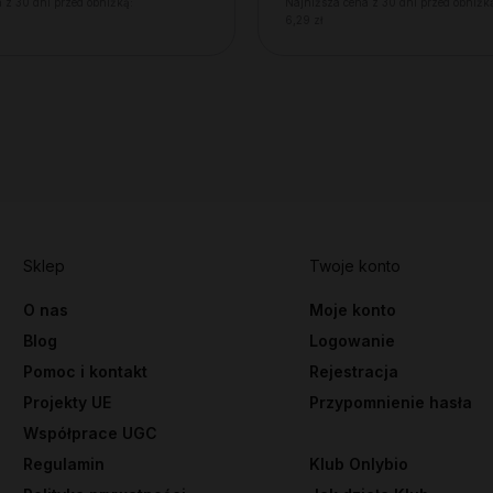
 z 30 dni przed obniżką:
Najniższa cena z 30 dni przed obniżk
6,29 zł
Sklep
Twoje konto
O nas
Moje konto
Blog
Logowanie
Pomoc i kontakt
Rejestracja
Projekty UE
Przypomnienie hasła
Współprace UGC
Regulamin
Klub Onlybio