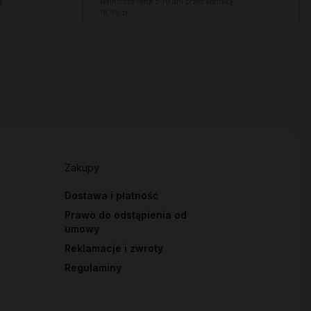
ą:
Najniższa cena z 30 dni przed obniżką:
18,99 zł
Zakupy
Dostawa i płatność
Prawo do odstąpienia od
umowy
Reklamacje i zwroty
Regulaminy