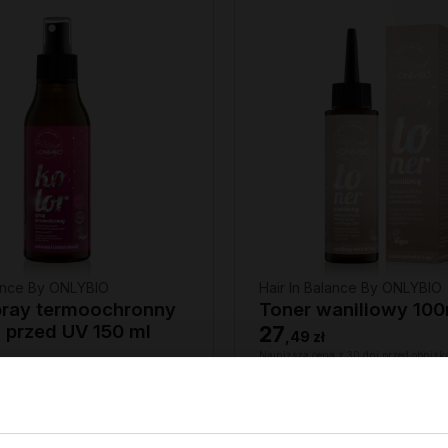
lance By ONLYBIO
Hair In Balance By ONLYBIO
pray termoochronny
Toner waniliowy 100
 przed UV 150 ml
27
,
49 zł
Najniższa cena z 30 dni przed obniżk
27,49 zł
 z 30 dni przed obniżką: