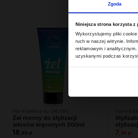
Zgoda
PROMOCJA
Niniejsza strona korzysta z
Wykorzystujemy pliki cookie 
ruch w naszej witrynie. Inf
reklamowym i analitycznym. 
uzyskanymi podczas korzysta
Hair In Balance By ONLYBIO
Hair In Ba
Żel mocny do stylizacji
Styliza
włosów kręconych 200ml
styliza
200ml
18
7
,
99 zł
,
29 zł