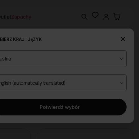
Wishlist
Search
utlet
Zapachy
IERZ KRAJ I JĘZYK
Potwierdź wybór
Wyczyść filtry
asady
Odbijajace wlosy od nasady