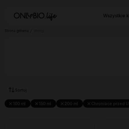
Wszystkie k
Strona główna
Włosy
Sortuj
100 ml
150 ml
200 ml
Chroniace przed 