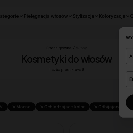
ategorie
Pielęgnacja włosów
Stylizacja
Koloryzacja
O
WYB
Strona główna
Włosy
Kosmetyki do włosów
Liczba produktów: 8
UV
Mocne
Ochladzajace kolor
Odbijajace od n