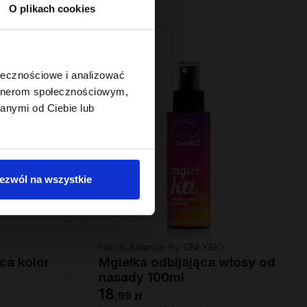
O plikach cookies
ołecznościowe i analizować
artnerom społecznościowym,
anymi od Ciebie lub
ezwól na wszystkie
Hair In Balance By ONLYBIO
ca kolor
Mgiełka odbijająca włosy od
nasady 100ml
18
,
99 zł