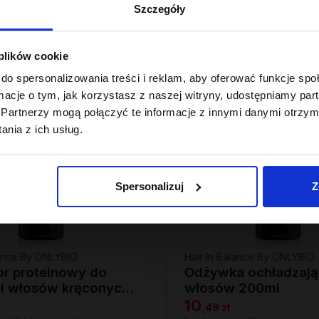
Szczegóły
OUTLET
 plików cookie
do spersonalizowania treści i reklam, aby oferować funkcje sp
ormacje o tym, jak korzystasz z naszej witryny, udostępniamy p
Partnerzy mogą połączyć te informacje z innymi danymi otrzym
nia z ich usług.
Spersonalizuj
Z
lance By ONLYBIO
Hair In Balance By ONLYBIO
tor proteinowy do
Odżywka ochładzają
cji włosów kręconych
włosów 200ml
10
,
49 zł