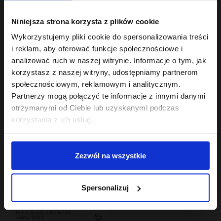
Hair In Balance By ONLYBIO
Hair In Balance By ONLYBIO
Niniejsza strona korzysta z plików cookie
Aktywator skrętu w
Stylizator proteinowy
kremie 200ml
do stylizacji włosów
Wykorzystujemy pliki cookie do spersonalizowania treści
24
kręconych 200ml
7
,
49 zł
,
29 zł
i reklam, aby oferować funkcje społecznościowe i
Najniższa cena z 30 dni przed
Najniższa cena z 30 dni przed
analizować ruch w naszej witrynie. Informacje o tym, jak
obniżką:
24,49 zł
obniżką:
24,49 zł
korzystasz z naszej witryny, udostępniamy partnerom
społecznościowym, reklamowym i analitycznym.
Partnerzy mogą połączyć te informacje z innymi danymi
otrzymanymi od Ciebie lub uzyskanymi podczas
korzystania z ich usług.
Zezwól na wszystkie
Hair In Balance By ONLYBIO
Mgiełka odbijająca
Spersonalizuj
włosy od nasady 100ml
18
,
99 zł
Najniższa cena z 30 dni przed
obniżką:
18,99 zł