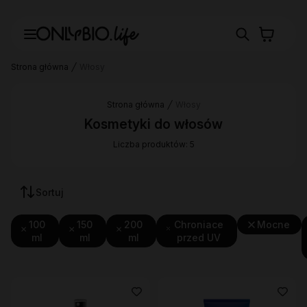
Strona główna
Włosy
Strona główna
Włosy
Kosmetyki do włosów
Liczba produktów: 5
Sortuj
100
150
200
Chroniace
Mocne
ml
ml
ml
przed UV