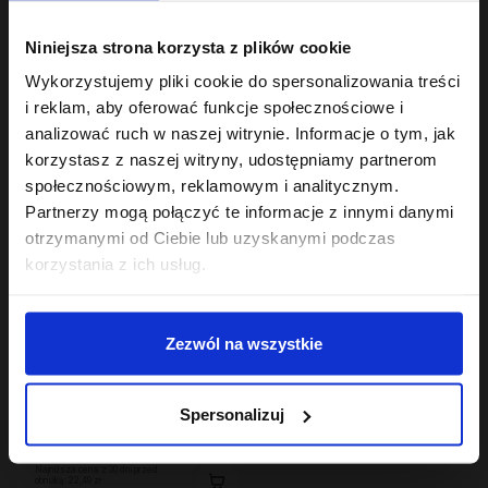
Hair In Balance By ONLYBIO
Hair In Balance By ONLYBIO
Niniejsza strona korzysta z plików cookie
Odżywka domykajaca
Mgiełka odbijająca
łuskę włosa 200ml
włosy od nasady 100ml
Wykorzystujemy pliki cookie do spersonalizowania treści
22
18
,
49 zł
,
99 zł
i reklam, aby oferować funkcje społecznościowe i
Najniższa cena z 30 dni przed
Najniższa cena z 30 dni przed
analizować ruch w naszej witrynie. Informacje o tym, jak
obniżką:
22,49 zł
obniżką:
18,99 zł
korzystasz z naszej witryny, udostępniamy partnerom
społecznościowym, reklamowym i analitycznym.
Partnerzy mogą połączyć te informacje z innymi danymi
otrzymanymi od Ciebie lub uzyskanymi podczas
korzystania z ich usług.
Zezwól na wszystkie
Hair In Balance By ONLYBIO
Odżywka proteinowa
Spersonalizuj
200 ml
22
,
49 zł
Najniższa cena z 30 dni przed
obniżką:
22,49 zł