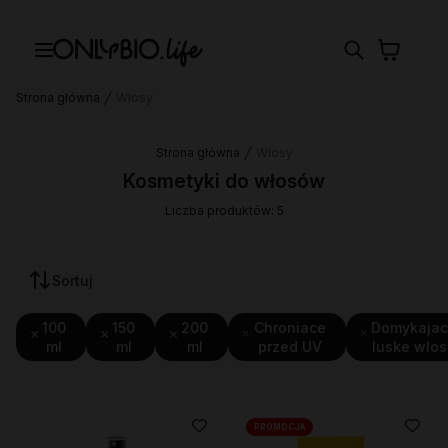
Strona główna
Włosy
Strona główna
Włosy
Kosmetyki do włosów
Liczba produktów: 5
Sortuj
100
150
200
Chroniace
Domykaja
ml
ml
ml
przed UV
luske wlo
PROMOCJA