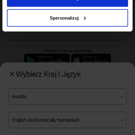
Twoje konto
Spersonalizuj
Zakupy
Pobierz naszą aplikację
Wybierz Kraj I Język
Poznaj naszą drugą markę
Copyright ©
2026
Onlybio.life. Wszystkie prawa