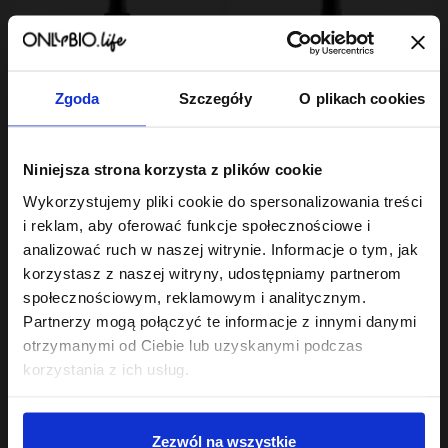
Zgoda
Szczegóły
O plikach cookies
Hair In Balance By ONLYBIO
Hair In Balance By ONLYBIO
Niniejsza strona korzysta z plików cookie
Kolor Spray
Mgiełka odbijająca
termoochronny
włosy od nasady 100ml
Wykorzystujemy pliki cookie do spersonalizowania treści
ochrona przed UV 150
23
18
,
99 zł
,
99 zł
i reklam, aby oferować funkcje społecznościowe i
ml
Najniższa cena z 30 dni przed
Najniższa cena z 30 dni przed
analizować ruch w naszej witrynie. Informacje o tym, jak
obniżką:
23,99 zł
obniżką:
18,99 zł
korzystasz z naszej witryny, udostępniamy partnerom
społecznościowym, reklamowym i analitycznym.
Partnerzy mogą połączyć te informacje z innymi danymi
otrzymanymi od Ciebie lub uzyskanymi podczas
korzystania z ich usług.
Sklep
Zezwól na wszystkie