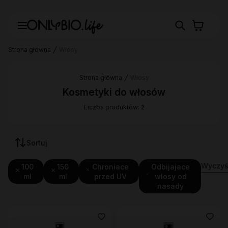
Strona główna
Włosy
Strona główna
Włosy
Kosmetyki do włosów
Liczba produktów: 2
Sortuj
Wyczyść
100
150
Chroniace
Odbijajace
ml
ml
przed UV
wlosy od
nasady