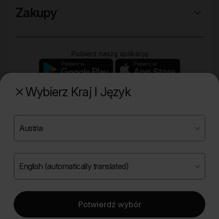
Zakupy
Pobierz naszą aplikację
Wybierz Kraj I Język
Poznaj naszą drugą markę
Copyright ©
2026
Onlybio.life. Wszystkie prawa
zastrzeżone.
Potwierdź wybór
|
English (automatically translated)