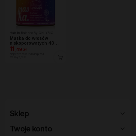
Hair In Balance By ONLYBIO
Maska do włosów
niskoporowatych 400
ml
11
,
49 zł
Najniższa cena z 30 dni przed
obniżką:
6,69 zł
Sklep
Twoje konto