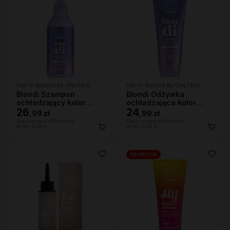
Hair In Balance By ONLYBIO
Hair In Balance By ONLYBIO
Blondi Szampon
Blondi Odżywka
ochładzający kolor
ochładzająca kolor
włosów 400ml
26
włosów 200ml
24
,
99 zł
,
99 zł
Najniższa cena z 30 dni przed
Najniższa cena z 30 dni przed
obniżką:
26,99 zł
obniżką:
24,99 zł
PROMOCJA