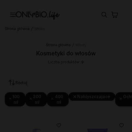
Strona główna
Włosy
Strona główna
Włosy
Kosmetyki do włosów
Liczba produktów: 9
Sortuj
100
200
400
Nablyszczajace
Och
ml
ml
ml