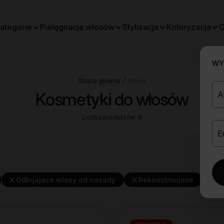
ategorie
Pielęgnacja włosów
Stylizacja
Koloryzacja
O
WYB
Strona główna
Włosy
Kosmetyki do włosów
Liczba produktów: 8
Odbijajace wlosy od nasady
Rekonstruujace
U