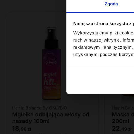
Zgoda
Niniejsza strona korzysta z
Wykorzystujemy pliki cookie 
ruch w naszej witrynie. Inf
reklamowym i analitycznym. 
uzyskanymi podczas korzysta
Hair In Balance By ONLYBIO
Hair In Ba
Mgiełka odbijająca włosy od
Maska d
nasady 100ml
200ml
18
22
,
99 zł
,
49 zł