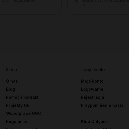
 z 30 dni przed obniżką:
Najniższa cena z 30 dni przed obniżk
6,69 zł
Sklep
Twoje konto
O nas
Moje konto
Blog
Logowanie
Pomoc i kontakt
Rejestracja
Projekty UE
Przypomnienie hasła
Współprace UGC
Regulamin
Klub Onlybio