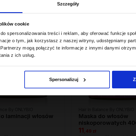
Szczegóły
OUTLET
 plików cookie
do spersonalizowania treści i reklam, aby oferować funkcje sp
ormacje o tym, jak korzystasz z naszej witryny, udostępniamy p
Partnerzy mogą połączyć te informacje z innymi danymi otrzym
nia z ich usług.
Spersonalizuj
Z
lance By ONLYBIO
Hair In Balance By ONLYBIO
o laminacji włosów
Maska do włosów
niskoporowatych 40
11
,
49 zł