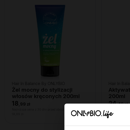
Hair In Balance By ONLYBIO
Hair In Ba
Żel mocny do stylizacji
Aktywat
włosów kręconych 200ml
200ml
18
24
,
99 zł
,
49 zł
Najniższa cena z 30 dni przed obniżką:
Najniższa cena
18,99 zł
24,49 zł