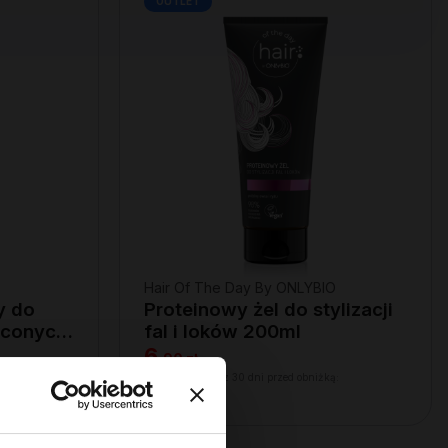
OUTLET
Hair Of The Day By ONLYBIO
y do
Proteinowy żel do stylizacji
ręconych
fal i loków 200ml
6
,
90 zł
ą:
Najniższa cena z 30 dni przed obniżką:
6,90 zł