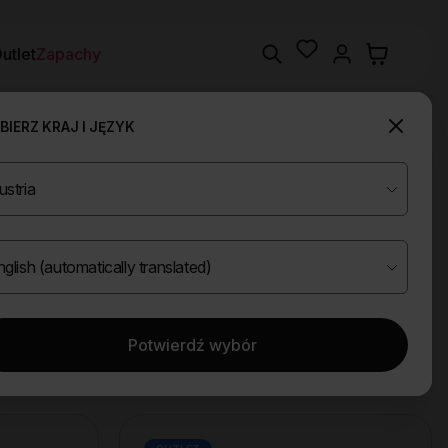
Wishlist
Search
utlet
Zapachy
IERZ KRAJ I JĘZYK
Potwierdź wybór
Wyczyść filtry
trwalajace