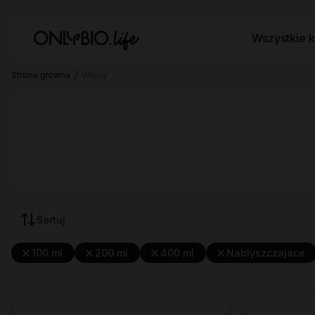
Wszystkie k
Strona główna
Włosy
Sortuj
100 ml
200 ml
400 ml
Nablyszczajace