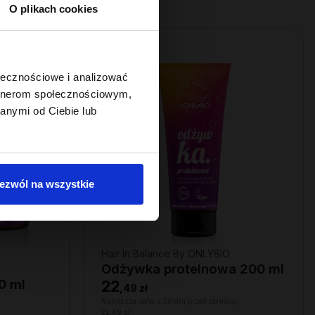
O plikach cookies
ołecznościowe i analizować
artnerom społecznościowym,
anymi od Ciebie lub
ezwól na wszystkie
Hair In Balance By ONLYBIO
Odżywka proteinowa 200 ml
0 ml
22
,
49 zł
Najniższa cena z 30 dni przed obniżką:
22,49 zł