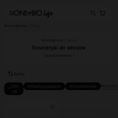
Strona główna
Włosy
Strona główna
Włosy
Kosmetyki do włosów
Liczba produktów: 1
Sortuj
Wyczyść f
200
Nablyszczajace
Emolientowe
ml