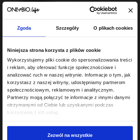
Zgoda
Szczegóły
O plikach cookies
Hair In Balance By ONLYBIO
Niniejsza strona korzysta z plików cookie
Maska do laminacji
włosów 200ml
Wykorzystujemy pliki cookie do spersonalizowania treści
22
,
49 zł
i reklam, aby oferować funkcje społecznościowe i
Najniższa cena z 30 dni przed
obniżką:
22,49 zł
analizować ruch w naszej witrynie. Informacje o tym, jak
korzystasz z naszej witryny, udostępniamy partnerom
społecznościowym, reklamowym i analitycznym.
Partnerzy mogą połączyć te informacje z innymi danymi
otrzymanymi od Ciebie lub uzyskanymi podczas
korzystania z ich usług.
Sklep
Zezwól na wszystkie