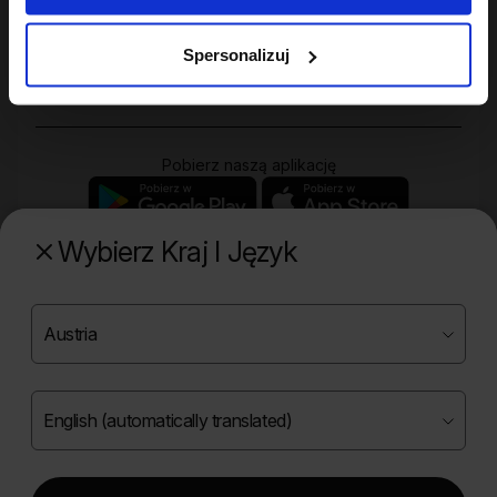
Twoje konto
Spersonalizuj
Zakupy
Pobierz naszą aplikację
Wybierz Kraj I Język
Poznaj naszą drugą markę
Copyright ©
2026
Onlybio.life. Wszystkie prawa
zastrzeżone.