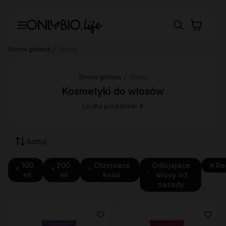
Strona główna
Włosy
Strona główna
Włosy
Kosmetyki do włosów
Liczba produktów: 4
Sortuj
100
200
Chroniace
Odbijajace
Re
ml
ml
kolor
wlosy od
nasady