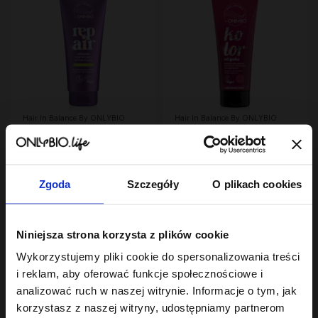
Hair In Balance By ONLYBIO
Hair In Balance By ONLYBIO
Repair Odżywka
Kolor Odżywka
regenerująco-
wygładzająco-
wzmacniająca 200ml
24
ochraniająca kolor 200
23
,
99 zł
,
99 zł
ml
Najniższa cena z 30 dni przed
Najniższa cena z 30 dni przed
obniżką:
24,99 zł
obniżką:
23,99 zł
Zgoda
Szczegóły
O plikach cookies
PROMOCJA
Niniejsza strona korzysta z plików cookie
Wykorzystujemy pliki cookie do spersonalizowania treści
i reklam, aby oferować funkcje społecznościowe i
analizować ruch w naszej witrynie. Informacje o tym, jak
korzystasz z naszej witryny, udostępniamy partnerom