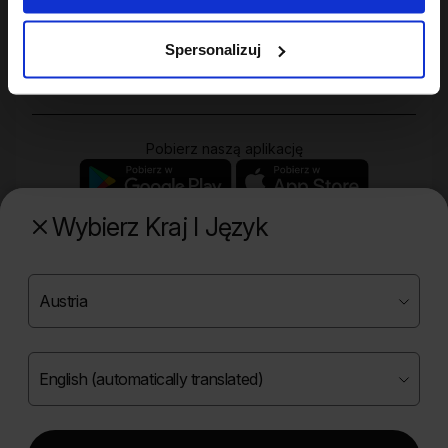
Twoje konto
Spersonalizuj
Zakupy
Pobierz naszą aplikację
Wybierz Kraj I Język
Poznaj naszą drugą markę
Copyright ©
2026
Onlybio.life. Wszystkie prawa
zastrzeżone.