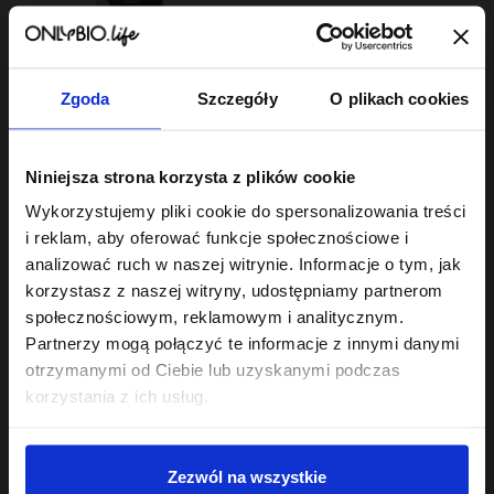
Zgoda
Szczegóły
O plikach cookies
Hair Of The Day By ONLYBIO
Niniejsza strona korzysta z plików cookie
Proteinowy żel do
stylizacji fal i loków
Wykorzystujemy pliki cookie do spersonalizowania treści
200ml
6
,
90 zł
i reklam, aby oferować funkcje społecznościowe i
Najniższa cena z 30 dni przed
obniżką:
6,90 zł
analizować ruch w naszej witrynie. Informacje o tym, jak
korzystasz z naszej witryny, udostępniamy partnerom
społecznościowym, reklamowym i analitycznym.
Partnerzy mogą połączyć te informacje z innymi danymi
otrzymanymi od Ciebie lub uzyskanymi podczas
korzystania z ich usług.
Sklep
Zezwól na wszystkie