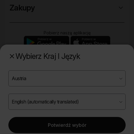
Zakupy
Pobierz naszą aplikację
Wybierz Kraj I Język
Poznaj naszą drugą markę
Copyright ©
2026
Onlybio.life. Wszystkie prawa
zastrzeżone.
Potwierdź wybór
|
English (automatically translated)