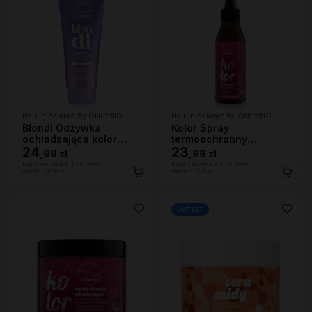
Hair In Balance By ONLYBIO
Hair In Balance By ONLYBIO
Blondi Odżywka
Kolor Spray
ochładzająca kolor
termoochronny
włosów 200ml
24
ochrona przed UV 150
23
,
99 zł
,
99 zł
ml
Najniższa cena z 30 dni przed
Najniższa cena z 30 dni przed
obniżką:
24,99 zł
obniżką:
23,99 zł
OUTLET