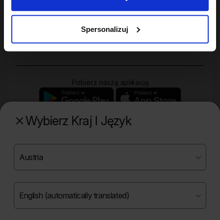
Twoje konto
Spersonalizuj
Zakupy
Pobierz naszą aplikację
Wybierz Kraj I Język
Poznaj naszą drugą markę
Copyright ©
2026
Onlybio.life. Wszystkie prawa