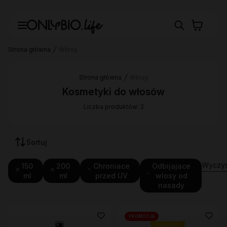
Strona główna
Włosy
Strona główna
Włosy
Kosmetyki do włosów
Liczba produktów: 2
Sortuj
Wyczyść
150
200
Chroniace
Odbijajace
ml
ml
przed UV
wlosy od
nasady
PROMOCJA