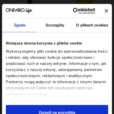
Zgoda
Szczegóły
O plikach cookies
Hair In Balance By ONLYBIO
Hair In Balance By ONLYBIO
Niniejsza strona korzysta z plików cookie
Kolor Spray
Stylizator proteinowy
termoochronny
do stylizacji włosów
Wykorzystujemy pliki cookie do spersonalizowania treści
ochrona przed UV 150
23
kręconych 200ml
7
,
99 zł
,
29 zł
i reklam, aby oferować funkcje społecznościowe i
ml
Najniższa cena z 30 dni przed
Najniższa cena z 30 dni przed
analizować ruch w naszej witrynie. Informacje o tym, jak
obniżką:
23,99 zł
obniżką:
24,49 zł
korzystasz z naszej witryny, udostępniamy partnerom
społecznościowym, reklamowym i analitycznym.
Partnerzy mogą połączyć te informacje z innymi danymi
otrzymanymi od Ciebie lub uzyskanymi podczas
korzystania z ich usług.
Sklep
Zezwól na wszystkie