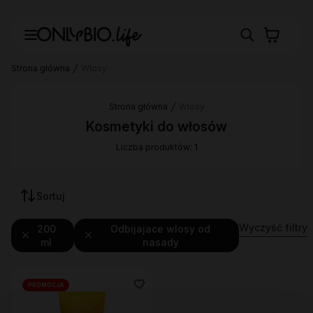
Strona główna
Włosy
Strona główna
Włosy
Kosmetyki do włosów
Liczba produktów: 1
Sortuj
Wyczyść filtry
200
Odbijajace wlosy od
ml
nasady
PROMOCJA