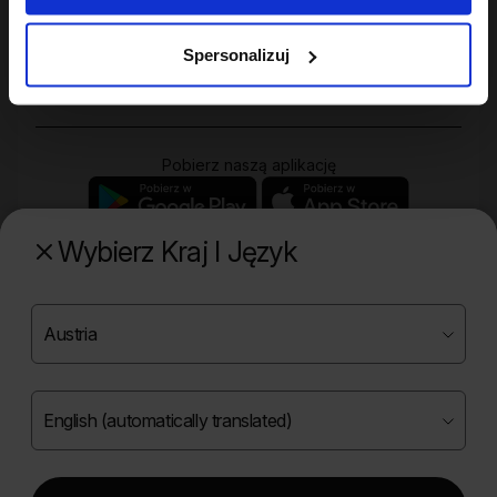
Twoje konto
Spersonalizuj
Zakupy
Pobierz naszą aplikację
Wybierz Kraj I Język
Poznaj naszą drugą markę
Copyright ©
2026
Onlybio.life. Wszystkie prawa
zastrzeżone.