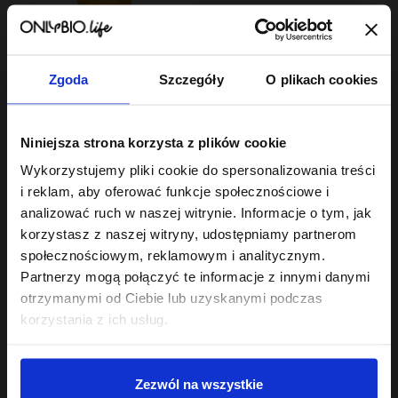
Zgoda
Szczegóły
O plikach cookies
Hair In Balance By ONLYBIO
Niniejsza strona korzysta z plików cookie
Stylizator proteinowy
do stylizacji włosów
Wykorzystujemy pliki cookie do spersonalizowania treści
kręconych 200ml
7
,
29 zł
i reklam, aby oferować funkcje społecznościowe i
Najniższa cena z 30 dni przed
obniżką:
24,49 zł
analizować ruch w naszej witrynie. Informacje o tym, jak
korzystasz z naszej witryny, udostępniamy partnerom
społecznościowym, reklamowym i analitycznym.
Partnerzy mogą połączyć te informacje z innymi danymi
otrzymanymi od Ciebie lub uzyskanymi podczas
korzystania z ich usług.
Sklep
Zezwól na wszystkie