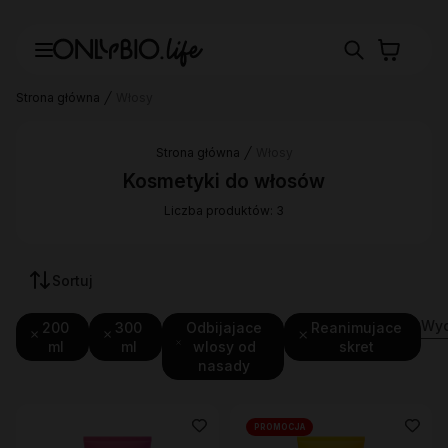
Strona główna
Włosy
Strona główna
Włosy
Kosmetyki do włosów
Liczba produktów: 3
Sortuj
Wyc
200
300
Odbijajace
Reanimujace
ml
ml
wlosy od
skret
nasady
PROMOCJA