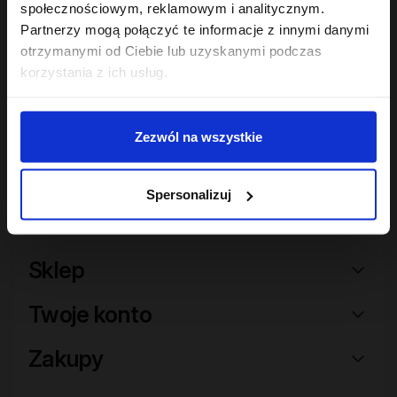
społecznościowym, reklamowym i analitycznym.
Partnerzy mogą połączyć te informacje z innymi danymi
Hair In Balance By ONLYBIO
Reaktywator skrętu w
otrzymanymi od Ciebie lub uzyskanymi podczas
mgiełce 300ml
korzystania z ich usług.
24
,
49 zł
Najniższa cena z 30 dni przed
obniżką:
24,49 zł
Zezwól na wszystkie
Spersonalizuj
Sklep
Twoje konto
Zakupy