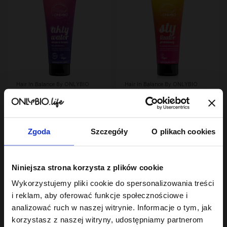
Hair In Balance By ONLYBIO
Hair In Balance By ONLYBIO
Aktywator skrętu w
Stylizator proteinowy
kremie 200ml
do stylizacji włosów
24
kręconych 200ml
7
,
49 zł
,
29 zł
Najniższa cena z 30 dni przed
Najniższa cena z 30 dni przed
obniżką:
24,49 zł
obniżką:
24,49 zł
Zgoda
Szczegóły
O plikach cookies
Niniejsza strona korzysta z plików cookie
Wykorzystujemy pliki cookie do spersonalizowania treści
i reklam, aby oferować funkcje społecznościowe i
analizować ruch w naszej witrynie. Informacje o tym, jak
korzystasz z naszej witryny, udostępniamy partnerom