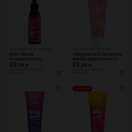
Hair In Balance By ONLYBIO
Hair Cycling By ONLYBIO
Kolor Spray
Odżywienie 2 minutowa
termoochronny
maska ekspresowa do
ochrona przed UV 150
23
włosów 200ml
23
,
99 zł
,
99 zł
ml
Najniższa cena z 30 dni przed
Najniższa cena z 30 dni przed
obniżką:
23,99 zł
obniżką:
23,99 zł
PROMOCJA