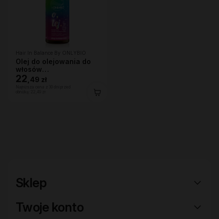
Hair In Balance By ONLYBIO
Olej do olejowania do
włosów
średnioporowatych 150
22
,
49 zł
ml
Najniższa cena z 30 dni przed
obniżką:
22,49 zł
Sklep
Twoje konto