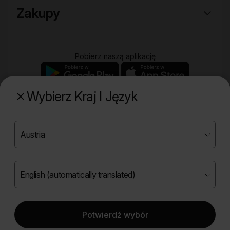
Zakupy
Pobierz naszą aplikację
Wybierz Kraj I Język
Poznaj naszą drugą markę
Copyright ©
2026
Onlybio.life. Wszystkie prawa
zastrzeżone.
Potwierdź wybór
|
English (automatically translated)