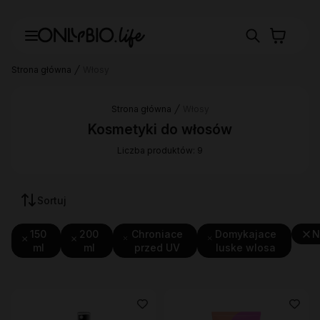
Strona główna
Włosy
Strona główna
Włosy
Kosmetyki do włosów
Liczba produktów: 9
Sortuj
150
200
Chroniace
Domykajace
N
ml
ml
przed UV
luske wlosa