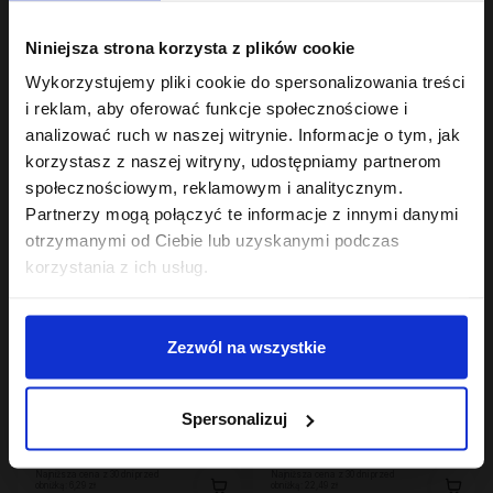
Hair Cycling By ONLYBIO
Hair In Balance By ONLYBIO
Niniejsza strona korzysta z plików cookie
Regeneracja 2
Stylizator proteinowy
minutowa maska
do stylizacji włosów
Wykorzystujemy pliki cookie do spersonalizowania treści
ekspresowa do włosów
23
kręconych 200ml
7
,
99 zł
,
29 zł
i reklam, aby oferować funkcje społecznościowe i
200ml
Najniższa cena z 30 dni przed
Najniższa cena z 30 dni przed
analizować ruch w naszej witrynie. Informacje o tym, jak
obniżką:
23,99 zł
obniżką:
24,49 zł
korzystasz z naszej witryny, udostępniamy partnerom
społecznościowym, reklamowym i analitycznym.
OUTLET
Partnerzy mogą połączyć te informacje z innymi danymi
otrzymanymi od Ciebie lub uzyskanymi podczas
korzystania z ich usług.
Zezwól na wszystkie
Hair In Balance By ONLYBIO
Hair In Balance By ONLYBIO
Odżywka ochładzająca
Maska do laminacji
Spersonalizuj
kolor włosów 200ml
włosów 200ml
10
22
,
49 zł
,
49 zł
Najniższa cena z 30 dni przed
Najniższa cena z 30 dni przed
obniżką:
6,29 zł
obniżką:
22,49 zł