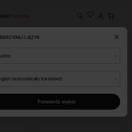
Wishlist
Search
utlet
Zapachy
IERZ KRAJ I JĘZYK
Potwierdź wybór
Wyczyść filtry
ace