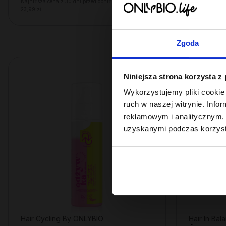
Najniższa cena z 30 dni przed obniżką:
Najniższa cena
23,99 zł
6,29 zł
Zgoda
Niniejsza strona korzysta z
Wykorzystujemy pliki cookie 
ruch w naszej witrynie. Inf
reklamowym i analitycznym. 
uzyskanymi podczas korzysta
Hair Cycling By ONLYBIO
Hair In Ba