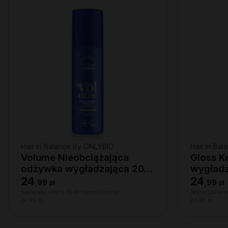
Hair In Balance By ONLYBIO
Hair In Ba
Volume Nieobciążająca
Gloss K
odżywka wygładzająca 200
wygładz
ml
24
24
,
99 zł
,
99 zł
Najniższa cena z 30 dni przed obniżką:
Najniższa cena
24,99 zł
24,99 zł