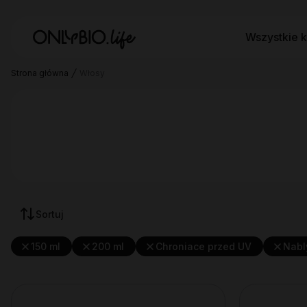
Wszystkie k
Strona główna
Włosy
Sortuj
150 ml
200 ml
Chroniace przed UV
Nabl