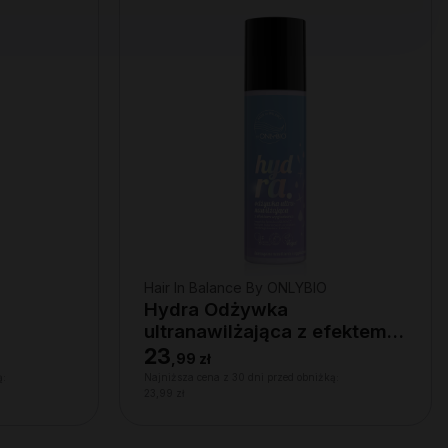
Hair In Balance By ONLYBIO
Hydra Odżywka
ultranawilżająca z efektem
wygładzenia 200ml
23
,
99 zł
ą:
Najniższa cena z 30 dni przed obniżką:
23,99 zł