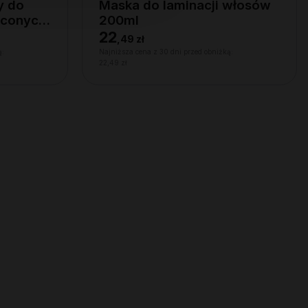
y do
Maska do laminacji włosów
ręconych
200ml
22
,
49 zł
ą:
Najniższa cena z 30 dni przed obniżką:
22,49 zł