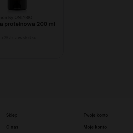
lance By ONLYBIO
 proteinowa 200 ml
 z 30 dni przed obniżką:
Sklep
Twoje konto
O nas
Moje konto