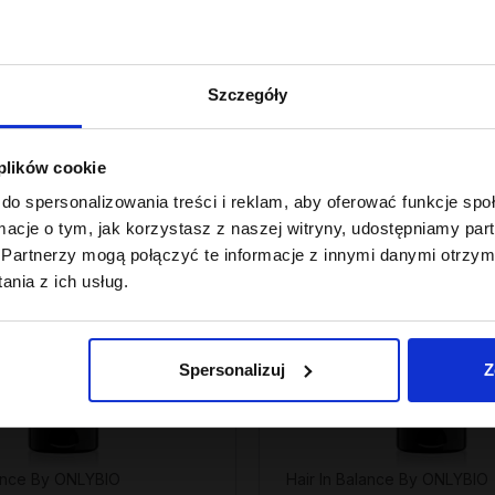
 z 30 dni przed obniżką:
Najniższa cena z 30 dni przed obniżk
22,49 zł
Szczegóły
PROMOCJA
 plików cookie
do spersonalizowania treści i reklam, aby oferować funkcje sp
ormacje o tym, jak korzystasz z naszej witryny, udostępniamy p
Partnerzy mogą połączyć te informacje z innymi danymi otrzym
nia z ich usług.
Spersonalizuj
Z
lance By ONLYBIO
Hair In Balance By ONLYBIO