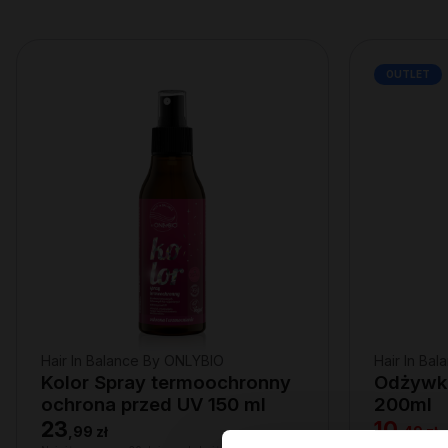
OUTLET
Hair In Balance By ONLYBIO
Hair In Ba
Kolor Spray termoochronny
Odżywk
ochrona przed UV 150 ml
200ml
23
10
,
99 zł
,
49 zł