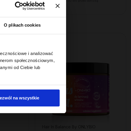
ą:
Najniższa cena z 30 dni przed obniżką:
23,99 zł
O plikach cookies
ołecznościowe i analizować
artnerom społecznościowym,
anymi od Ciebie lub
ezwól na wszystkie
Hair In Balance By ONLYBIO