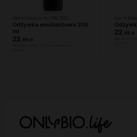
Hair In Balance By ONLYBIO
Hair In Ba
Odżywka emolientowa 200
Odżywka
ml
22
,
49 zł
22
Najniższa cena
,
49 zł
22,49 zł
Najniższa cena z 30 dni przed obniżką:
22,49 zł