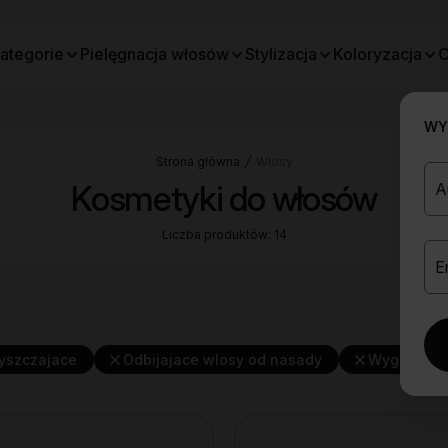
ategorie
Pielęgnacja włosów
Stylizacja
Koloryzacja
O
WYB
Strona główna
Włosy
Kosmetyki do włosów
Liczba produktów: 14
yszczajace
Odbijajace wlosy od nasady
Wygladzaj