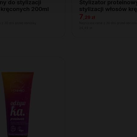
y do stylizacji
Stylizator proteinow
 kręconych 200ml
stylizacji włosów k
200ml
7
,
29 zł
 z 30 dni przed obniżką:
Najniższa cena z 30 dni przed obniżk
24,49 zł