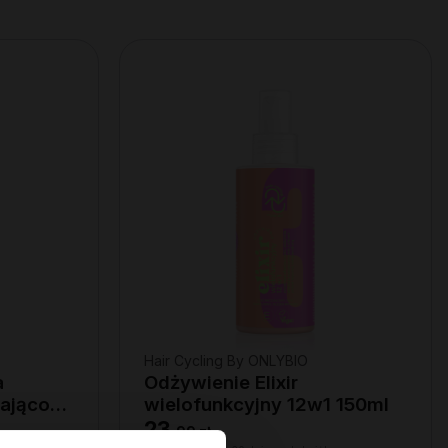
Hair Cycling By ONLYBIO
a
Odżywienie Elixir
ająco-
wielofunkcyjny 12w1 150ml
23
,
99 zł