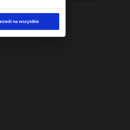
ą:
Najniższa cena z 30 dni przed obniżką:
22,49 zł
ezwól na wszystkie