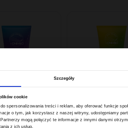
Szczegóły
 plików cookie
lance By ONLYBIO
Hair In Balance By ONLYBIO
do spersonalizowania treści i reklam, aby oferować funkcje sp
 ochładzająca kolor
Odżywka emoliento
ormacje o tym, jak korzystasz z naszej witryny, udostępniamy p
 200ml
ml
Partnerzy mogą połączyć te informacje z innymi danymi otrzym
22
,
49 zł
nia z ich usług.