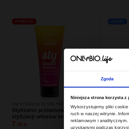
PROMOCJA
OUTLET
Zgoda
Niniejsza strona korzysta z
Hair In Balance By ONLYBIO
Hair In Ba
Wykorzystujemy pliki cookie 
Stylizator proteinowy do
Odżywka
ruch w naszej witrynie. Inf
stylizacji włosów kręconych
włosów
reklamowym i analitycznym. 
200ml
7
10
,
29 zł
,
49 zł
uzyskanymi podczas korzysta