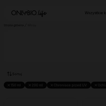
Wszystkie k
Strona główna
Włosy
Sortuj
150 ml
200 ml
Chroniace przed UV
Ochl