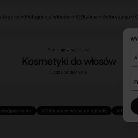
ategorie
Pielęgnacja włosów
Stylizacja
Koloryzacja
O
WYB
Strona główna
Włosy
Kosmetyki do włosów
Liczba produktów: 9
adzajace kolor
Odbijajace wlosy od nasady
Odzywc