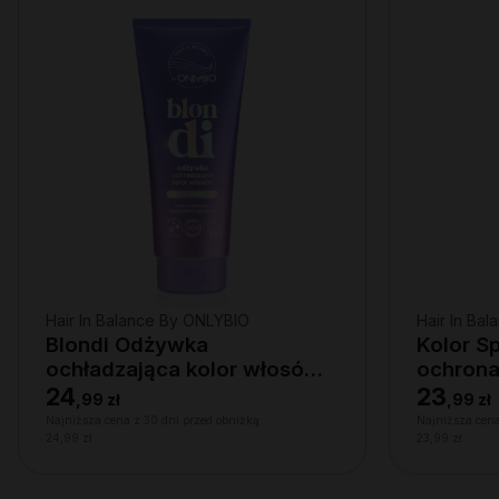
Hair In Balance By ONLYBIO
Hair In Ba
Blondi Odżywka
Kolor S
ochładzająca kolor włosów
ochrona
200ml
24
23
,
99 zł
,
99 zł
Najniższa cena z 30 dni przed obniżką:
Najniższa cena
24,99 zł
23,99 zł