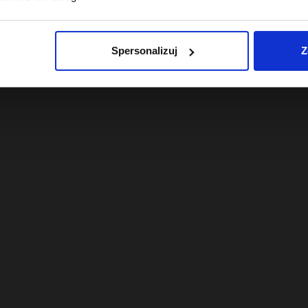
 z 30 dni przed obniżką:
Najniższa cena z 30 dni przed obniżk
22,49 zł
Spersonalizuj
Z