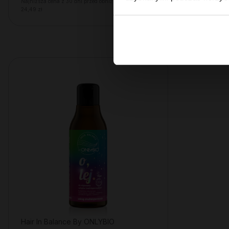
Najniższa cena z 30 dni przed obniżką:
Najniższa cena
24,49 zł
6,29 zł
Hair In Balance By ONLYBIO