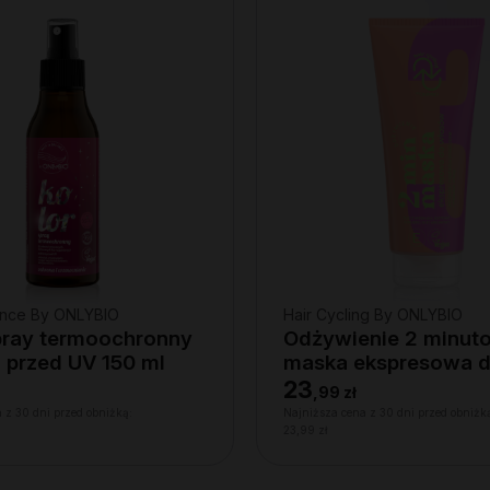
lance By ONLYBIO
Hair Cycling By ONLYBIO
pray termoochronny
Odżywienie 2 minut
 przed UV 150 ml
maska ekspresowa 
włosów 200ml
23
,
99 zł
 z 30 dni przed obniżką:
Najniższa cena z 30 dni przed obniżk
23,99 zł