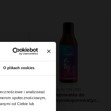
O plikach cookies
Hair In Balance By ONLYBIO
ołecznościowe i analizować
wa 200
Olej do olejowania do
artnerom społecznościowym,
włosów wysokoporowatych
anymi od Ciebie lub
150 ml
22
,
49 zł