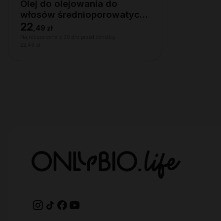
Olej do olejowania do
włosów średnioporowatych
150 ml
22
,
49 zł
Najniższa cena z 30 dni przed obniżką:
22,49 zł