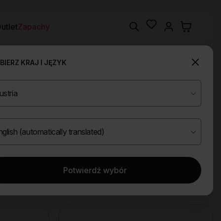
Wishlist
Search
utlet
Zapachy
IERZ KRAJ I JĘZYK
Potwierdź wybór
Wyczyść filtry
ze
Reanimujace skret