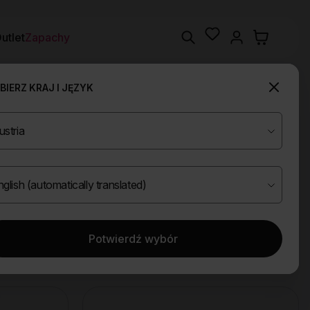
Wishlist
Search
utlet
Zapachy
IERZ KRAJ I JĘZYK
Potwierdź wybór
Wyczyść filtry
et
Utrwalajace