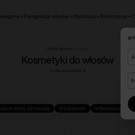
ategorie
Pielęgnacja włosów
Stylizacja
Koloryzacja
O
WYB
Strona główna
Włosy
Kosmetyki do włosów
Liczba produktów: 9
jajace wlosy od nasady
Odzywcze
Reanimujace skr