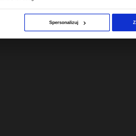
 z 30 dni przed obniżką:
Najniższa cena z 30 dni przed obniżk
22,49 zł
Spersonalizuj
Z