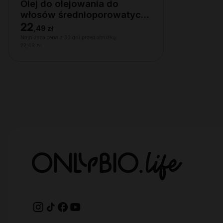
Olej do olejowania do
włosów średnioporowatych
150 ml
22
,
49 zł
Najniższa cena z 30 dni przed obniżką:
22,49 zł