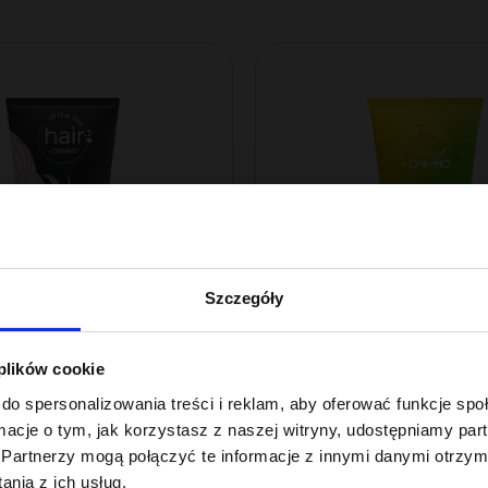
Szczegóły
 plików cookie
e Day By ONLYBIO
Hair In Balance By ONLYBIO
do spersonalizowania treści i reklam, aby oferować funkcje sp
wy żel do stylizacji
Odżywka emoliento
ormacje o tym, jak korzystasz z naszej witryny, udostępniamy p
ków 200ml
ml
Partnerzy mogą połączyć te informacje z innymi danymi otrzym
22
,
49 zł
nia z ich usług.