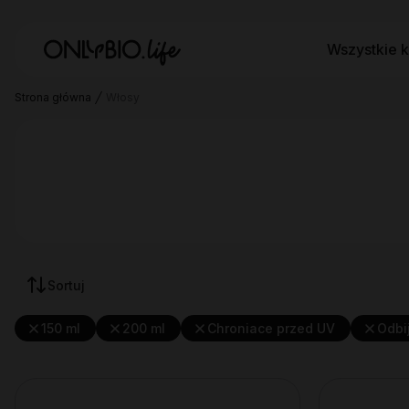
Wszystkie k
Strona główna
Włosy
Sortuj
150 ml
200 ml
Chroniace przed UV
Odbi