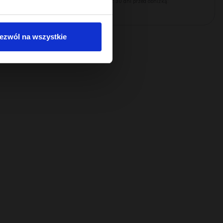
ą:
Najniższa cena z 30 dni przed obniżką:
22,49 zł
ezwól na wszystkie