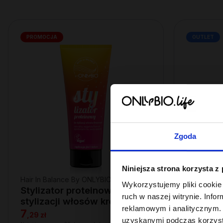
PROMOCJA
OUTLET
Zgoda
Niniejsza strona korzysta z
Hair In Balance By ONLYBIO
Hair Of Th
Wykorzystujemy pliki cookie 
Stylizator proteinowy do
Proteino
ruch w naszej witrynie. Inf
stylizacji włosów kręconych
fal i lo
reklamowym i analitycznym. 
200ml
7
6
,
29 zł
,
90 zł
uzyskanymi podczas korzysta