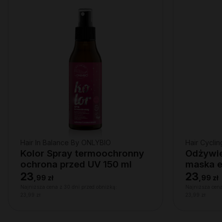
Hair In Balance By ONLYBIO
Hair Cycli
Kolor Spray termoochronny
Odżywie
ochrona przed UV 150 ml
maska 
włosów
23
23
,
99 zł
,
99 zł
Najniższa cena z 30 dni przed obniżką:
Najniższa cena
23,99 zł
23,99 zł