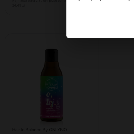
Najniższa cena z 30 dni przed obniżką:
Najniższa cena
24,49 zł
6,90 zł
Hair In Balance By ONLYBIO