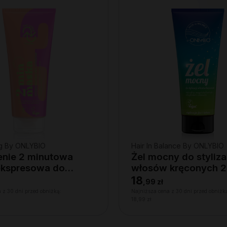
ng By ONLYBIO
Hair In Balance By ONLYBIO
nie 2 minutowa
Żel mocny do styliza
ekspresowa do
włosów kręconych 
 200ml
18
,
99 zł
 z 30 dni przed obniżką:
Najniższa cena z 30 dni przed obniżk
18,99 zł