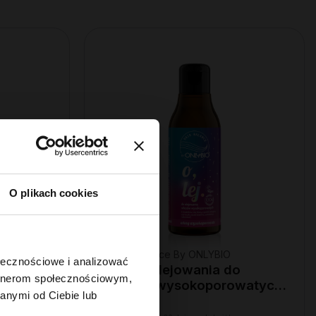
O plikach cookies
Hair In Balance By ONLYBIO
ołecznościowe i analizować
wa 200
Olej do olejowania do
artnerom społecznościowym,
włosów wysokoporowatych
anymi od Ciebie lub
150 ml
22
,
49 zł