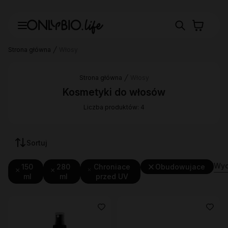
Strona główna
Włosy
Strona główna
Włosy
Kosmetyki do włosów
Liczba produktów: 4
Sortuj
Wycz
150
280
Chroniace
Obudowujace
ml
ml
przed UV