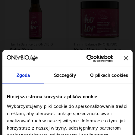
Hair In Balance By ONLYBIO
Hair In Balance By ONLYBIO
Kolor Spray
Kolor Maska - kuracja
termoochronny
odbudowująca 280 ML
ochrona przed UV 150
23
28
,
99 zł
,
99 zł
ml
Najniższa cena z 30 dni przed
Najniższa cena z 30 dni przed
obniżką:
23,99 zł
obniżką:
28,99 zł
Zgoda
Szczegóły
O plikach cookies
OUTLET
Niniejsza strona korzysta z plików cookie
Wykorzystujemy pliki cookie do spersonalizowania treści
i reklam, aby oferować funkcje społecznościowe i
analizować ruch w naszej witrynie. Informacje o tym, jak
korzystasz z naszej witryny, udostępniamy partnerom
społecznościowym, reklamowym i analitycznym.