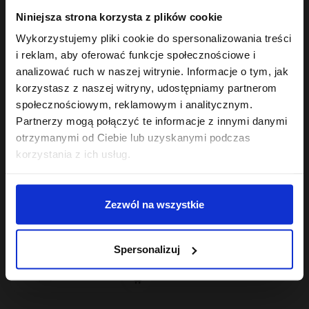
Hair Cycling By ONLYBIO
Reverse Washing By ONLYBIO
Nawilżenie serum silnie
Odżywka
Niniejsza strona korzysta z plików cookie
nawilżające 150ml
wygładzająco-
22
nawilżająca w mgiełce
10
Wykorzystujemy pliki cookie do spersonalizowania treści
,
49 zł
,
49 zł
150 ml
Najniższa cena z 30 dni przed
Najniższa cena z 30 dni przed
i reklam, aby oferować funkcje społecznościowe i
obniżką:
22,49 zł
obniżką:
10,49 zł
analizować ruch w naszej witrynie. Informacje o tym, jak
korzystasz z naszej witryny, udostępniamy partnerom
społecznościowym, reklamowym i analitycznym.
Partnerzy mogą połączyć te informacje z innymi danymi
otrzymanymi od Ciebie lub uzyskanymi podczas
korzystania z ich usług.
Zezwól na wszystkie
Hair In Balance By ONLYBIO
Szampon nawilżający
400 ml
Spersonalizuj
22
,
49 zł
Najniższa cena z 30 dni przed
obniżką:
22,49 zł