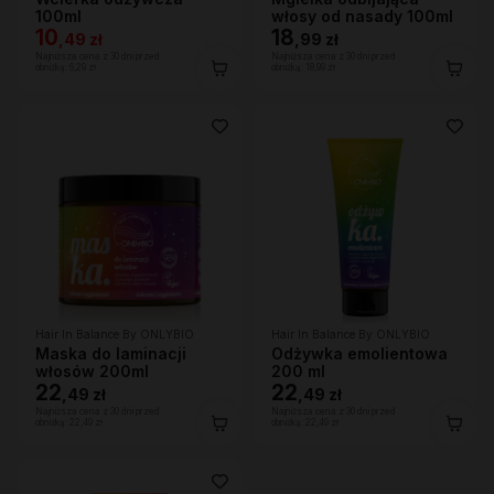
100ml
włosy od nasady 100ml
10
18
,
49 zł
,
99 zł
Najniższa cena z 30 dni przed
Najniższa cena z 30 dni przed
obniżką:
6,29 zł
obniżką:
18,99 zł
Hair In Balance By ONLYBIO
Hair In Balance By ONLYBIO
Maska do laminacji
Odżywka emolientowa
włosów 200ml
200 ml
22
22
,
49 zł
,
49 zł
Najniższa cena z 30 dni przed
Najniższa cena z 30 dni przed
obniżką:
22,49 zł
obniżką:
22,49 zł