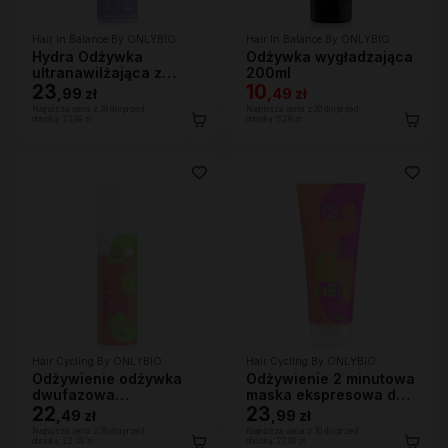
Hair In Balance By ONLYBIO
Hair In Balance By ONLYBIO
Hydra Odżywka
Odżywka wygładzająca
ultranawilżająca z
200ml
efektem wygładzenia
23
10
,
99 zł
,
49 zł
200ml
Najniższa cena z 30 dni przed
Najniższa cena z 30 dni przed
obniżką:
23,99 zł
obniżką:
6,29 zł
Hair Cycling By ONLYBIO
Hair Cycling By ONLYBIO
Odżywienie odżywka
Odżywienie 2 minutowa
dwufazowa
maska ekspresowa do
wygładzająco-
22
włosów 200ml
23
,
49 zł
,
99 zł
ochronna 200ml
Najniższa cena z 30 dni przed
Najniższa cena z 30 dni przed
obniżką:
22,49 zł
obniżką:
23,99 zł