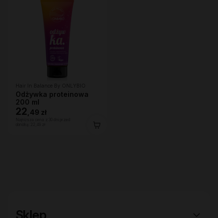
Hair In Balance By ONLYBIO
Odżywka proteinowa
200 ml
22
,
49 zł
Najniższa cena z 30 dni przed
obniżką:
22,49 zł
Sklep