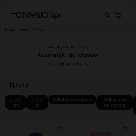
Strona główna
Włosy
Strona główna
Włosy
Kosmetyki do włosów
Liczba produktów: 15
Sortuj
100
200
Nablyszczajace
Odbijajace
ml
ml
od nasady