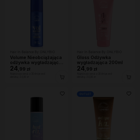
Hair In Balance By ONLYBIO
Hair In Balance By ONLYBIO
Volume Nieobciążająca
Gloss Odżywka
odżywka wygładzająca
wygładzająca 200ml
200 ml
24
24
,
99 zł
,
99 zł
Najniższa cena z 30 dni przed
Najniższa cena z 30 dni przed
obniżką:
24,99 zł
obniżką:
24,99 zł
OUTLET