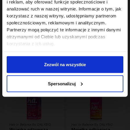
i reklam, aby oferować funkcje społecznościowe i
analizować ruch w naszej witrynie. Informacje o tym, jak
korzystasz z naszej witryny, udostępniamy partnerom
społecznościowym, reklamowym i analitycznym.
Partnerzy mogą połączyć te informacje z innymi danymi
Hair In Balance By ONLYBIO
Hair In Balance By ONLYBIO
Żel mocny do stylizacji
Stylizator proteinowy
otrzymanymi od Ciebie lub uzyskanymi podczas
włosów kręconych
do stylizacji włosów
korzystania z ich usług.
200ml
18
kręconych 200ml
7
,
99 zł
,
29 zł
Najniższa cena z 30 dni przed
Najniższa cena z 30 dni przed
obniżką:
18,99 zł
obniżką:
24,49 zł
Zezwól na wszystkie
OUTLET
Spersonalizuj
Hair In Balance By ONLYBIO
Hair In Balance By ONLYBIO
Wcierka odżywcza
Mgiełka odbijająca