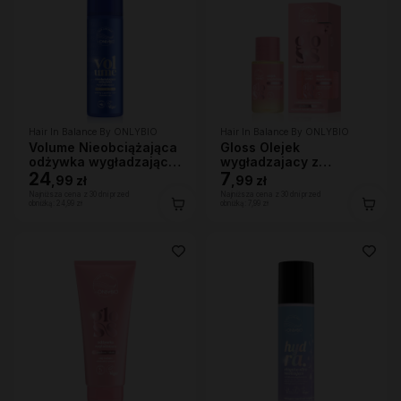
Hair In Balance By ONLYBIO
Hair In Balance By ONLYBIO
Volume Nieobciążająca
Gloss Olejek
odżywka wygładzająca
wygładzajacy z
200 ml
24
efektem rozświetlenia
7
,
99 zł
,
99 zł
20ml
Najniższa cena z 30 dni przed
Najniższa cena z 30 dni przed
obniżką:
24,99 zł
obniżką:
7,99 zł