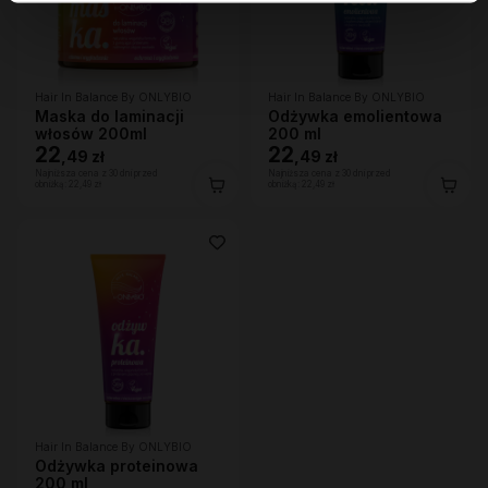
Hair In Balance By ONLYBIO
Hair In Balance By ONLYBIO
Maska do laminacji
Odżywka emolientowa
włosów 200ml
200 ml
22
22
,
49 zł
,
49 zł
Najniższa cena z 30 dni przed
Najniższa cena z 30 dni przed
obniżką:
22,49 zł
obniżką:
22,49 zł
Hair In Balance By ONLYBIO
Odżywka proteinowa
200 ml