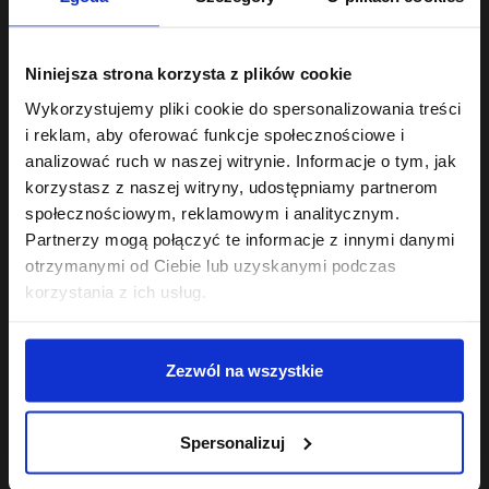
Niniejsza strona korzysta z plików cookie
Wykorzystujemy pliki cookie do spersonalizowania treści
i reklam, aby oferować funkcje społecznościowe i
analizować ruch w naszej witrynie. Informacje o tym, jak
korzystasz z naszej witryny, udostępniamy partnerom
społecznościowym, reklamowym i analitycznym.
Hair Cycling By ONLYBIO
Hair In Balance By ONLYBIO
Partnerzy mogą połączyć te informacje z innymi danymi
Regeneracja odżywka
Żel mocny do stylizacji
otrzymanymi od Ciebie lub uzyskanymi podczas
dwufazowa
włosów kręconych
wygładzająco-
22
200ml
18
korzystania z ich usług.
,
49 zł
,
99 zł
regenerująca 200ml
Najniższa cena z 30 dni przed
Najniższa cena z 30 dni przed
obniżką:
22,49 zł
obniżką:
18,99 zł
Zezwól na wszystkie
Spersonalizuj