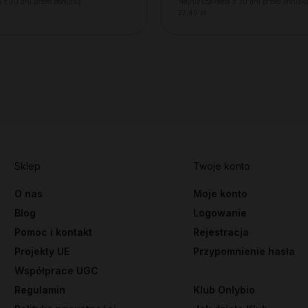
 z 30 dni przed obniżką:
Najniższa cena z 30 dni przed obniżk
22,49 zł
Sklep
Twoje konto
O nas
Moje konto
Blog
Logowanie
Pomoc i kontakt
Rejestracja
Projekty UE
Przypomnienie hasła
Współprace UGC
Regulamin
Klub Onlybio