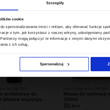
Szczegóły
 plików cookie
do spersonalizowania treści i reklam, aby oferować funkcje sp
ormacje o tym, jak korzystasz z naszej witryny, udostępniamy p
Partnerzy mogą połączyć te informacje z innymi danymi otrzym
nia z ich usług.
Spersonalizuj
Z
lance By ONLYBIO
Hair In Balance By ONLYBIO
tor proteinowy do
Maska do laminacji
cji włosów kręconych
200ml
22
,
49 zł