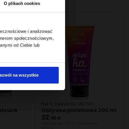
O plikach cookies
ołecznościowe i analizować
artnerom społecznościowym,
anymi od Ciebie lub
ezwól na wszystkie
Hair In Balance By ONLYBIO
 włosów
Odżywka proteinowa 200 ml
22
,
49 zł
Najniższa cena z 30 dni przed obniżką:
22,49 zł