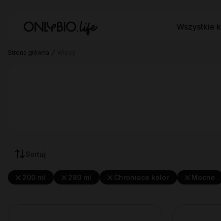
Wszystkie k
Strona główna
Włosy
Sortuj
200 ml
280 ml
Chroniace kolor
Mocne