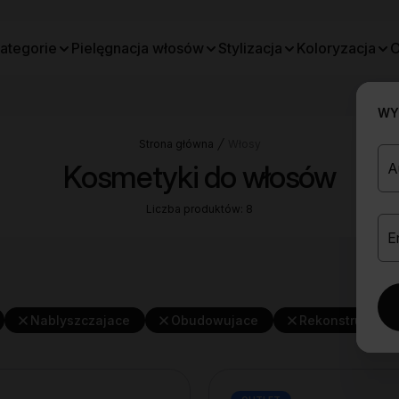
ategorie
Pielęgnacja włosów
Stylizacja
Koloryzacja
O
WYB
Strona główna
Włosy
Kosmetyki do włosów
Liczba produktów: 8
Nablyszczajace
Obudowujace
Rekonstruujace