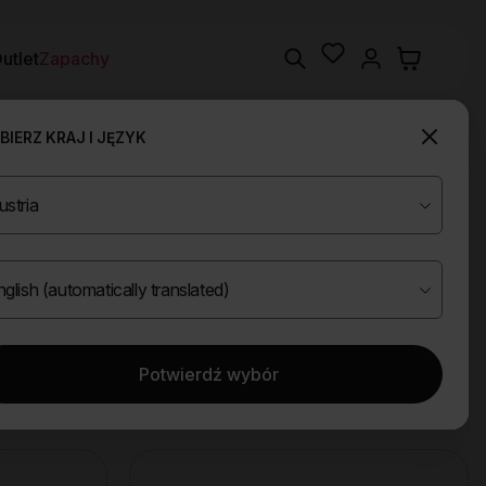
Wishlist
Search
utlet
Zapachy
IERZ KRAJ I JĘZYK
Potwierdź wybór
Wyczyść filtry