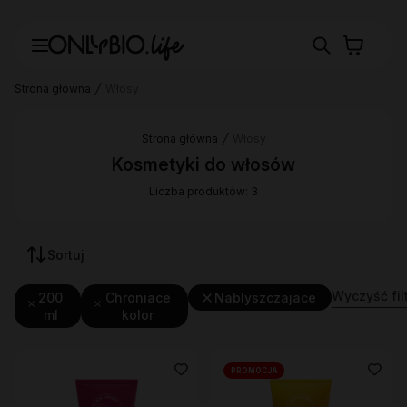
Strona główna
Włosy
Strona główna
Włosy
Kosmetyki do włosów
Liczba produktów: 3
Sortuj
Wyczyść fil
200
Chroniace
Nablyszczajace
ml
kolor
PROMOCJA