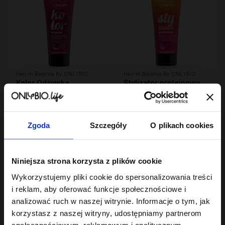
Hair In Balance By ONLYBIO
Hair In Balance By ONLYBIO
Kolor Odżywka
Stylizator proteinowy
wygładzająco-
do stylizacji włosów
ochraniająca kolor 200
23
kręconych 200ml
7
,
99 zł
,
29 zł
ml
Najniższa cena z 30 dni przed
Najniższa cena z 30 dni przed
obniżką:
23,99 zł
obniżką:
24,49 zł
Zgoda
Szczegóły
O plikach cookies
Niniejsza strona korzysta z plików cookie
Wykorzystujemy pliki cookie do spersonalizowania treści
i reklam, aby oferować funkcje społecznościowe i
analizować ruch w naszej witrynie. Informacje o tym, jak
korzystasz z naszej witryny, udostępniamy partnerom
społecznościowym, reklamowym i analitycznym.