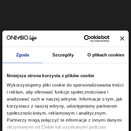
Bestsellery
Zgoda
Szczegóły
O plikach cookies
Niniejsza strona korzysta z plików cookie
Wykorzystujemy pliki cookie do spersonalizowania treści
i reklam, aby oferować funkcje społecznościowe i
analizować ruch w naszej witrynie. Informacje o tym, jak
Hair In Balance By
Hair Cycling By ONLYBIO
Hair In 
ONLYBIO
Nawilżenie
ONLYBI
korzystasz z naszej witryny, udostępniamy partnerom
Gloss Szampon
Toner
szampon do
społecznościowym, reklamowym i analitycznym.
wygładzający 400
Czeko
włosów i skóry
23
,
99 zł
ml
26
27
głowy 250ml
Partnerzy mogą połączyć te informacje z innymi danymi
,
99 zł
,
49
Najniższa cena z 30 dni
przed obniżką:
23,99 zł
Najniższa cena z 30 dni
Najniższa c
otrzymanymi od Ciebie lub uzyskanymi podczas
przed obniżką:
26,99 zł
przed obniż