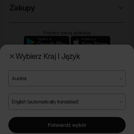
Zakupy
Pobierz naszą aplikację
Wybierz Kraj I Język
Poznaj naszą drugą markę
Copyright ©
2026
Onlybio.life. Wszystkie prawa
zastrzeżone.
Potwierdź wybór
|
English (automatically translated)