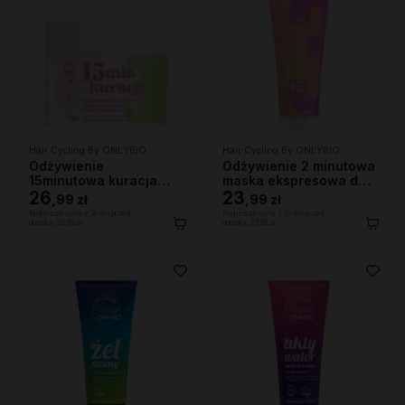
Hair Cycling By ONLYBIO
Hair Cycling By ONLYBIO
Odżywienie
Odżywienie 2 minutowa
15minutowa kuracja
maska ekspresowa do
intensywnie odżywcza
26
włosów 200ml
23
,
99 zł
,
99 zł
maska do włosów
Najniższa cena z 30 dni przed
Najniższa cena z 30 dni przed
280ml
obniżką:
26,99 zł
obniżką:
23,99 zł