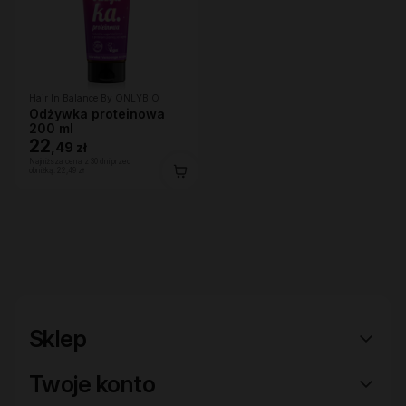
Hair In Balance By ONLYBIO
Odżywka proteinowa
200 ml
22
,
49 zł
Najniższa cena z 30 dni przed
obniżką:
22,49 zł
Sklep
Twoje konto