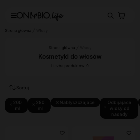
Strona główna
Włosy
Strona główna
Włosy
Kosmetyki do włosów
Liczba produktów: 9
Sortuj
200
280
Nablyszczajace
Odbijajace
ml
ml
wlosy od
nasady