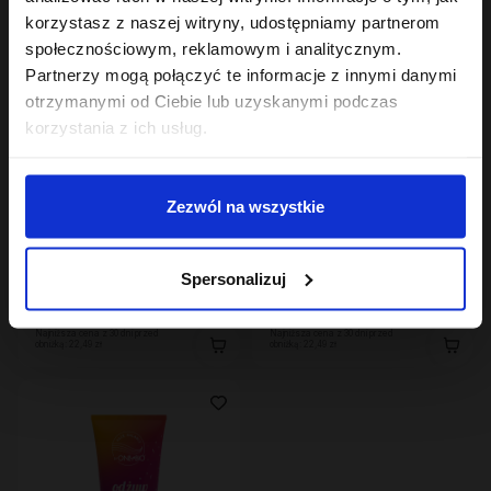
korzystasz z naszej witryny, udostępniamy partnerom
społecznościowym, reklamowym i analitycznym.
Partnerzy mogą połączyć te informacje z innymi danymi
otrzymanymi od Ciebie lub uzyskanymi podczas
korzystania z ich usług.
Zezwól na wszystkie
Hair In Balance By ONLYBIO
Hair In Balance By ONLYBIO
Maska do laminacji
Odżywka emolientowa
Spersonalizuj
włosów 200ml
200 ml
22
22
,
49 zł
,
49 zł
Najniższa cena z 30 dni przed
Najniższa cena z 30 dni przed
obniżką:
22,49 zł
obniżką:
22,49 zł