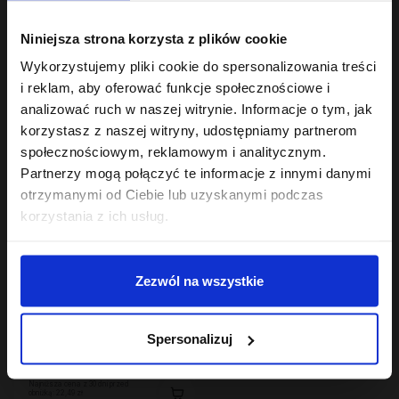
Hair In Balance By ONLYBIO
Hair In Balance By ONLYBIO
Niniejsza strona korzysta z plików cookie
Stylizator proteinowy
Mgiełka odbijająca
do stylizacji włosów
włosy od nasady 100ml
Wykorzystujemy pliki cookie do spersonalizowania treści
kręconych 200ml
7
18
,
29 zł
,
99 zł
i reklam, aby oferować funkcje społecznościowe i
Najniższa cena z 30 dni przed
Najniższa cena z 30 dni przed
analizować ruch w naszej witrynie. Informacje o tym, jak
obniżką:
24,49 zł
obniżką:
18,99 zł
korzystasz z naszej witryny, udostępniamy partnerom
społecznościowym, reklamowym i analitycznym.
Partnerzy mogą połączyć te informacje z innymi danymi
otrzymanymi od Ciebie lub uzyskanymi podczas
korzystania z ich usług.
Zezwól na wszystkie
Hair In Balance By ONLYBIO
Maska do laminacji
Spersonalizuj
włosów 200ml
22
,
49 zł
Najniższa cena z 30 dni przed
obniżką:
22,49 zł