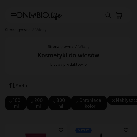
Strona główna
Włosy
Strona główna
Włosy
Kosmetyki do włosów
Liczba produktów: 5
Sortuj
100
200
300
Chroniace
Nablyszc
ml
ml
ml
kolor
OUTLET