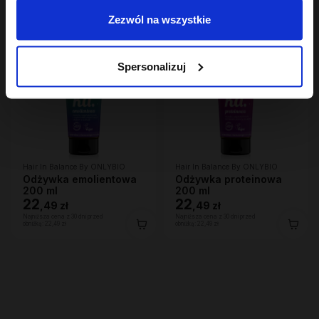
Zezwól na wszystkie
Spersonalizuj
Hair In Balance By ONLYBIO
Hair In Balance By ONLYBIO
Odżywka emolientowa
Odżywka proteinowa
200 ml
200 ml
22
22
,
49 zł
,
49 zł
Najniższa cena z 30 dni przed
Najniższa cena z 30 dni przed
obniżką:
22,49 zł
obniżką:
22,49 zł