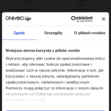
Hair Cycling By ONLYBIO
Hair Cycling By ONLYBIO
Odżywienie 2 minutowa
Regeneracja 2
maska ekspresowa do
minutowa maska
włosów 200ml
23
ekspresowa do włosów
23
,
99 zł
,
99 zł
200ml
Najniższa cena z 30 dni przed
Najniższa cena z 30 dni przed
obniżką:
23,99 zł
obniżką:
23,99 zł
Zgoda
Szczegóły
O plikach cookies
PROMOCJA
Niniejsza strona korzysta z plików cookie
Wykorzystujemy pliki cookie do spersonalizowania treści
i reklam, aby oferować funkcje społecznościowe i
analizować ruch w naszej witrynie. Informacje o tym, jak
korzystasz z naszej witryny, udostępniamy partnerom
społecznościowym, reklamowym i analitycznym.
Partnerzy mogą połączyć te informacje z innymi danymi
Hair In Balance By ONLYBIO
Hair In Balance By ONLYBIO
Stylizator proteinowy
Maska do laminacji
otrzymanymi od Ciebie lub uzyskanymi podczas
do stylizacji włosów
włosów 200ml
korzystania z ich usług.
kręconych 200ml
7
22
,
29 zł
,
49 zł
Najniższa cena z 30 dni przed
Najniższa cena z 30 dni przed
obniżką:
24,49 zł
obniżką:
22,49 zł