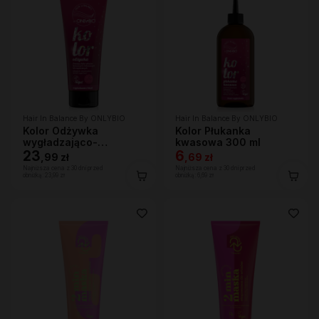
Hair In Balance By ONLYBIO
Hair In Balance By ONLYBIO
Kolor Odżywka
Kolor Płukanka
wygładzająco-
kwasowa 300 ml
ochraniająca kolor 200
23
6
,
99 zł
,
69 zł
ml
Najniższa cena z 30 dni przed
Najniższa cena z 30 dni przed
obniżką:
23,99 zł
obniżką:
6,69 zł