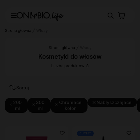
Strona główna
Włosy
Strona główna
Włosy
Kosmetyki do włosów
Liczba produktów: 8
Sortuj
200
300
Chroniace
Nablyszczajace
ml
ml
kolor
OUTLET