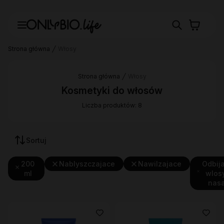
Strona główna
Włosy
Strona główna
Włosy
Kosmetyki do włosów
Liczba produktów: 8
Sortuj
200
Nablyszczajace
Nawilzajace
Odbij
ml
wlos
nas