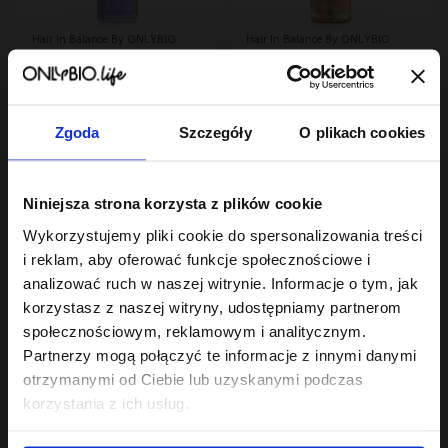
Hair In Balance By ONLYBIO
Hair In Balance By ONLYBIO
Hydra Odżywka
Odżywka ekspresowa
ultranawilżająca z
wygładzająca z
efektem wygładzenia
23
efektem rozświetlenia
6
,
99 zł
,
29 zł
200ml
200ml
Najniższa cena z 30 dni przed
Najniższa cena z 30 dni przed
obniżką:
23,99 zł
obniżką:
6,29 zł
Zgoda
Szczegóły
O plikach cookies
Niniejsza strona korzysta z plików cookie
Wykorzystujemy pliki cookie do spersonalizowania treści
i reklam, aby oferować funkcje społecznościowe i
analizować ruch w naszej witrynie. Informacje o tym, jak
korzystasz z naszej witryny, udostępniamy partnerom
społecznościowym, reklamowym i analitycznym.
Partnerzy mogą połączyć te informacje z innymi danymi
Hair Cycling By ONLYBIO
Hair Cycling By ONLYBIO
Nawilżenie odżywka
Nawilżenie 2 minutowa
otrzymanymi od Ciebie lub uzyskanymi podczas
dwufazowa
maska ekspresowa do
korzystania z ich usług.
wygładzająco-
22
włosów 200ml
23
,
49 zł
,
99 zł
nawilżająca 200ml
Najniższa cena z 30 dni przed
Najniższa cena z 30 dni przed
obniżką:
22,49 zł
obniżką:
23,99 zł