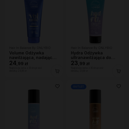
Hair In Balance By ONLYBIO
Hair In Balance By ONLYBIO
Volume Odżywka
Hydra Odżywka
nawilżająca, nadająca
ultranawilżająca do
lekkości 200ml
24
bardzo suchych
23
,
99 zł
,
99 zł
włosów, 200 ml
Najniższa cena z 30 dni przed
Najniższa cena z 30 dni przed
obniżką:
24,99 zł
obniżką:
23,99 zł
OUTLET