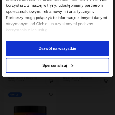
korzystasz z naszej witryny, udostępniamy partnerom
społecznościowym, reklamowym i analitycznym.
Partnerzy mogą połączyć te informacje z innymi danymi
otrzymanymi od Ciebie lub uzyskanymi podczas
korzystania z ich usług.
Zezwól na wszystkie
Hair In Balance By ONLYBIO
Hair In Balance By ONLYBIO
Odżywka domykajaca
Maska do laminacji
Spersonalizuj
łuskę włosa 200ml
włosów 200ml
22
22
,
49 zł
,
49 zł
Najniższa cena z 30 dni przed
Najniższa cena z 30 dni przed
obniżką:
22,49 zł
obniżką:
22,49 zł
OUTLET