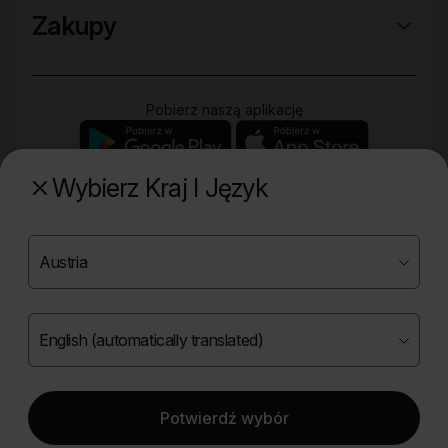
Zakupy
Pobierz naszą aplikację
Wybierz Kraj I Język
Poznaj naszą drugą markę
Copyright ©
2026
Onlybio.life. Wszystkie prawa
zastrzeżone.
Potwierdź wybór
|
English (automatically translated)