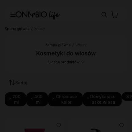
Strona główna
Włosy
Strona główna
Włosy
Kosmetyki do włosów
Liczba produktów: 9
Sortuj
200
400
Chroniace
Domykajace
ml
ml
kolor
luske wlosa