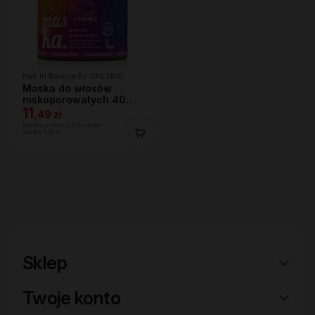
Hair In Balance By ONLYBIO
Maska do włosów
niskoporowatych 400
ml
11
,
49 zł
Najniższa cena z 30 dni przed
obniżką:
6,69 zł
Sklep
Twoje konto