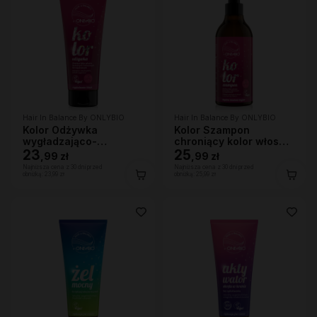
Hair In Balance By ONLYBIO
Hair In Balance By ONLYBIO
Kolor Odżywka
Kolor Szampon
wygładzająco-
chroniący kolor włosów
ochraniająca kolor 200
23
400 ml
25
,
99 zł
,
99 zł
ml
Najniższa cena z 30 dni przed
Najniższa cena z 30 dni przed
obniżką:
23,99 zł
obniżką:
25,99 zł