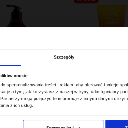
PROMOCJA
Szczegóły
 plików cookie
lance By ONLYBIO
Hair In Balance By ONLYBIO
do spersonalizowania treści i reklam, aby oferować funkcje sp
zampon chroniący
Stylizator proteinow
ormacje o tym, jak korzystasz z naszej witryny, udostępniamy p
łosów 400 ml
stylizacji włosów k
Partnerzy mogą połączyć te informacje z innymi danymi otrzym
200ml
7
,
29 zł
nia z ich usług.
 z 30 dni przed obniżką:
Najniższa cena z 30 dni przed obniżk
24,49 zł
Spersonalizuj
Z