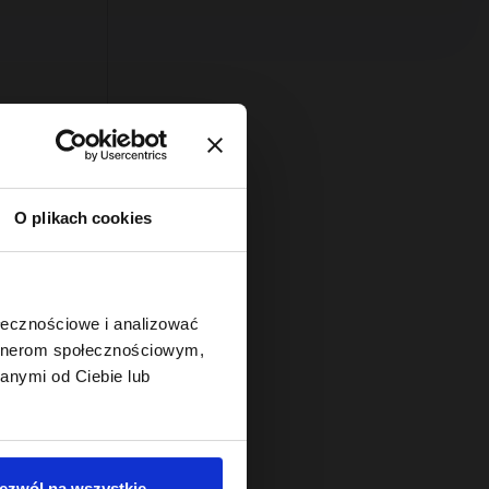
O plikach cookies
ołecznościowe i analizować
y do
artnerom społecznościowym,
ręconych
anymi od Ciebie lub
ą:
ezwól na wszystkie