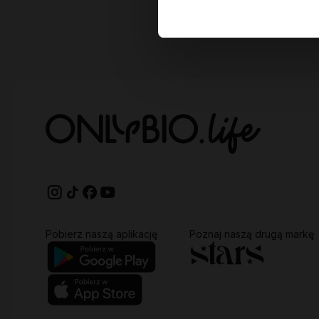
Pobierz naszą aplikację
Poznaj naszą drugą markę