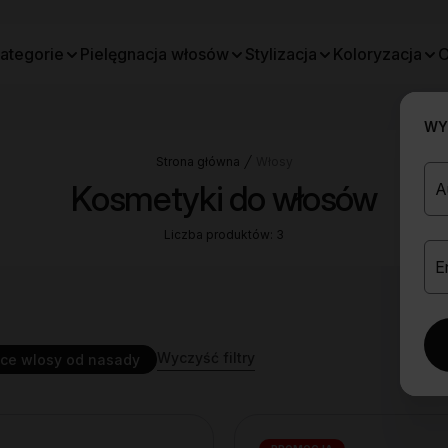
ategorie
Pielęgnacja włosów
Stylizacja
Koloryzacja
O
WYB
Strona główna
Włosy
Kosmetyki do włosów
Liczba produktów: 3
Wyczyść filtry
ace wlosy od nasady