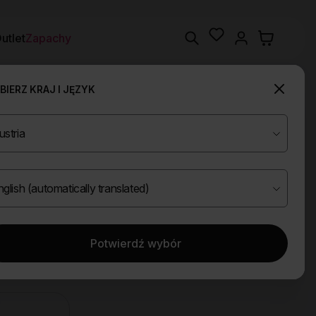
Wishlist
Search
utlet
Zapachy
IERZ KRAJ I JĘZYK
Potwierdź wybór