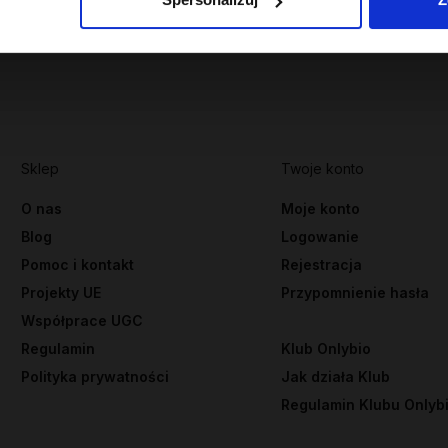
Sklep
Twoje konto
O nas
Moje konto
Blog
Logowanie
Pomoc i kontakt
Rejestracja
Projekty UE
Przypomnienie hasła
Współprace UGC
Regulamin
Klub Onlybio
Polityka prywatności
Jak działa Klub
Regulamin Klubu Onlyb