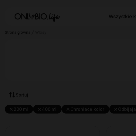
Wszystkie k
Strona główna
Włosy
Sortuj
200 ml
400 ml
Chroniace kolor
Odbijaj