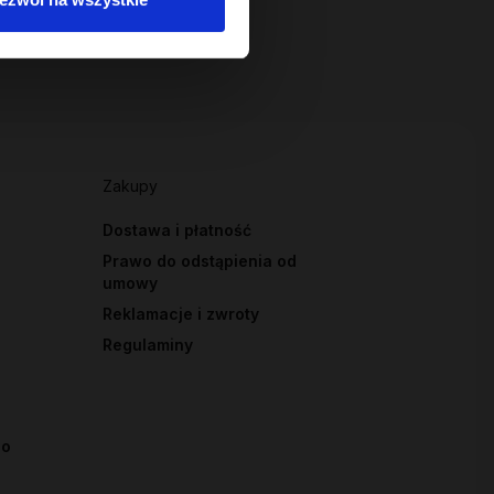
Zakupy
Dostawa i płatność
Prawo do odstąpienia od
umowy
Reklamacje i zwroty
Regulaminy
io