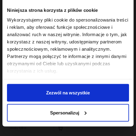
Hair In Balance By ONLYBIO
Hair In Balance By ONLYBIO
Niniejsza strona korzysta z plików cookie
Stylizator proteinowy
Maska do laminacji
do stylizacji włosów
włosów 200ml
Wykorzystujemy pliki cookie do spersonalizowania treści
kręconych 200ml
7
22
,
29 zł
,
49 zł
i reklam, aby oferować funkcje społecznościowe i
Najniższa cena z 30 dni przed
Najniższa cena z 30 dni przed
obniżką:
24,49 zł
obniżką:
22,49 zł
analizować ruch w naszej witrynie. Informacje o tym, jak
korzystasz z naszej witryny, udostępniamy partnerom
OUTLET
społecznościowym, reklamowym i analitycznym.
Partnerzy mogą połączyć te informacje z innymi danymi
otrzymanymi od Ciebie lub uzyskanymi podczas
korzystania z ich usług.
Zezwól na wszystkie
Hair In Balance By ONLYBIO
Maska do włosów
Spersonalizuj
niskoporowatych 400
ml
11
,
49 zł
Najniższa cena z 30 dni przed
obniżką:
6,69 zł