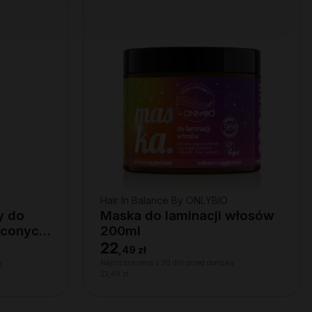
Hair In Balance By ONLYBIO
y do
Maska do laminacji włosów
ręconych
200ml
22
,
49 zł
ą:
Najniższa cena z 30 dni przed obniżką:
22,49 zł