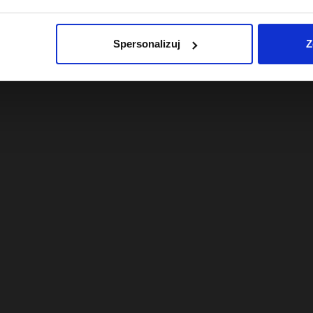
 z 30 dni przed obniżką:
Najniższa cena z 30 dni przed obniżk
6,69 zł
Spersonalizuj
Z