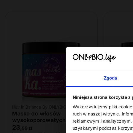
Zgoda
Niniejsza strona korzysta z
Wykorzystujemy pliki cookie 
Hair In Balance By ONLYBIO
Hair In Ba
Maska do włosów
Maska 
ruch w naszej witrynie. Inf
wysokoporowatych 400 ml
średnio
reklamowym i analitycznym. 
23
23
uzyskanymi podczas korzysta
,
99 zł
,
99 zł