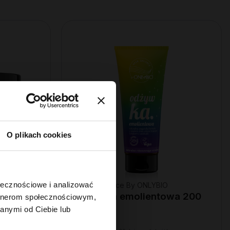
O plikach cookies
ołecznościowe i analizować
Hair In Balance By ONLYBIO
Odżywka emolientowa 200
artnerom społecznościowym,
0 ml
ml
anymi od Ciebie lub
22
,
49 zł