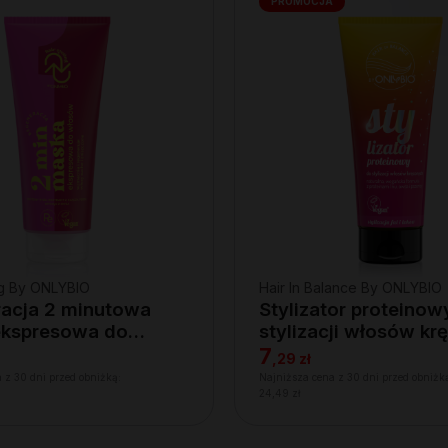
PROMOCJA
ng By ONLYBIO
Hair In Balance By ONLYBIO
acja 2 minutowa
Stylizator proteinow
ekspresowa do
stylizacji włosów k
 200ml
200ml
7
,
29 zł
 z 30 dni przed obniżką:
Najniższa cena z 30 dni przed obniżk
24,49 zł