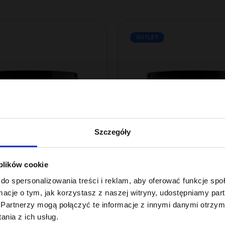
OUTLET
Szczegóły
 plików cookie
do spersonalizowania treści i reklam, aby oferować funkcje sp
lance By ONLYBIO
Hair In Balance By ONLYBIO
do włosów
Maska do włosów
ormacje o tym, jak korzystasz z naszej witryny, udostępniamy p
porowatych 400 ml
niskoporowatych 40
Partnerzy mogą połączyć te informacje z innymi danymi otrzym
11
nia z ich usług.
,
49 zł