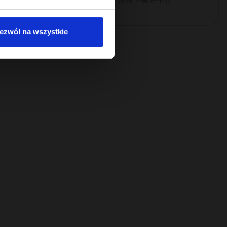
ą:
Najniższa cena z 30 dni przed obniżką:
22,49 zł
ezwól na wszystkie