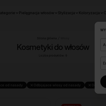
ategorie
Pielęgnacja włosów
Stylizacja
Koloryzacja
O
WYB
Strona główna
Włosy
Kosmetyki do włosów
Liczba produktów: 9
ace od nasady
Odbijajace wlosy od nasady
Odzywc