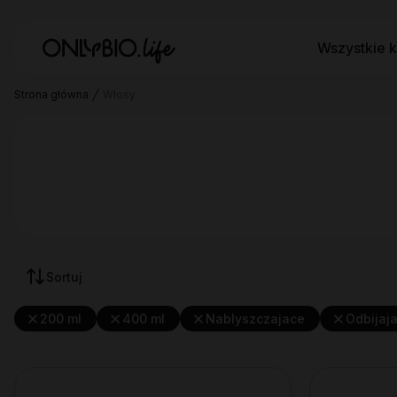
Wszystkie k
Strona główna
Włosy
Sortuj
200 ml
400 ml
Nablyszczajace
Odbijaj