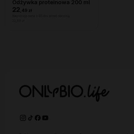
Odżywka proteinowa 200 ml
22
,
49 zł
Najniższa cena z 30 dni przed obniżką:
22,49 zł