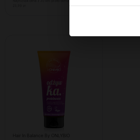
Najniższa cena z 30 dni przed obniżką:
Najniższa cena
23,99 zł
23,99 zł
Hair In Balance By ONLYBIO