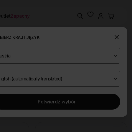
Wishlist
Search
utlet
Zapachy
IERZ KRAJ I JĘZYK
Potwierdź wybór
Wyczyść filtry
ze
Rekonstruujace