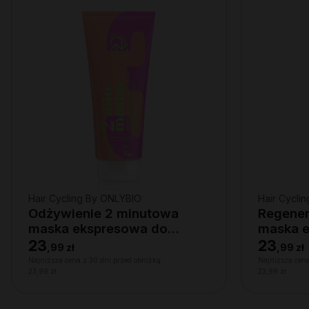
Hair Cycling By ONLYBIO
Hair Cycli
Odżywienie 2 minutowa
Regener
maska ekspresowa do
maska 
włosów 200ml
włosów
23
23
,
99 zł
,
99 zł
Najniższa cena z 30 dni przed obniżką:
Najniższa cena
23,99 zł
23,99 zł