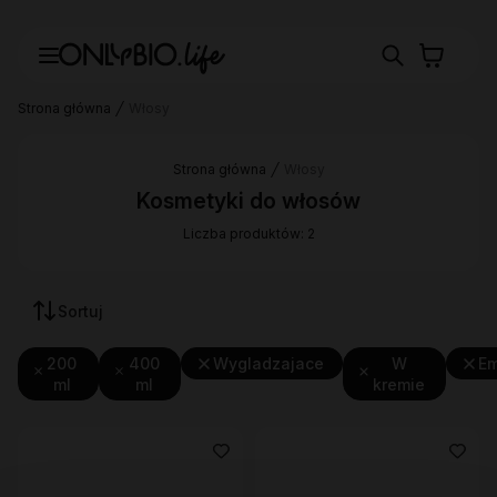
Strona główna
Włosy
Strona główna
Włosy
Kosmetyki do włosów
Liczba produktów: 2
Sortuj
200
400
Wygladzajace
W
Em
ml
ml
kremie