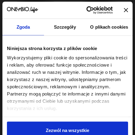
Zgoda
Szczegóły
O plikach cookies
Hair In Balance By ONLYBIO
Hair In Balance By ONLYBIO
Niniejsza strona korzysta z plików cookie
Maska do laminacji
Maska do włosów
włosów 200ml
wysokoporowatych
Wykorzystujemy pliki cookie do spersonalizowania treści
22
400 ml
23
,
49 zł
,
99 zł
i reklam, aby oferować funkcje społecznościowe i
Najniższa cena z 30 dni przed
Najniższa cena z 30 dni przed
obniżką:
22,49 zł
obniżką:
23,99 zł
analizować ruch w naszej witrynie. Informacje o tym, jak
korzystasz z naszej witryny, udostępniamy partnerom
społecznościowym, reklamowym i analitycznym.
Partnerzy mogą połączyć te informacje z innymi danymi
otrzymanymi od Ciebie lub uzyskanymi podczas
korzystania z ich usług.
Sklep
Zezwól na wszystkie