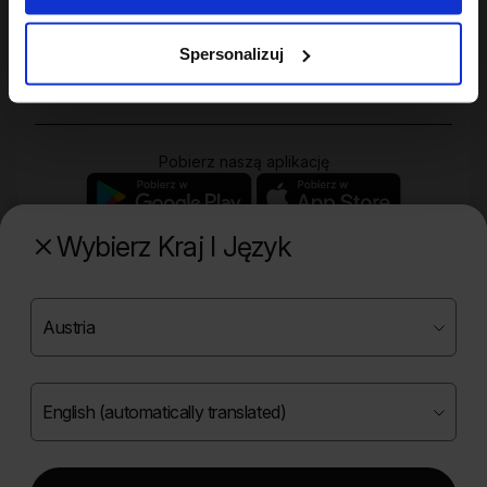
Twoje konto
Spersonalizuj
Zakupy
Pobierz naszą aplikację
Wybierz Kraj I Język
Poznaj naszą drugą markę
Copyright ©
2026
Onlybio.life. Wszystkie prawa
zastrzeżone.