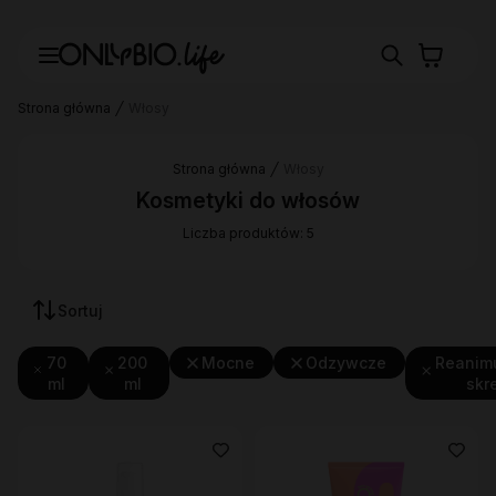
Strona główna
Włosy
Strona główna
Włosy
Kosmetyki do włosów
Liczba produktów: 5
Sortuj
70
200
Mocne
Odzywcze
Reanim
ml
ml
skr