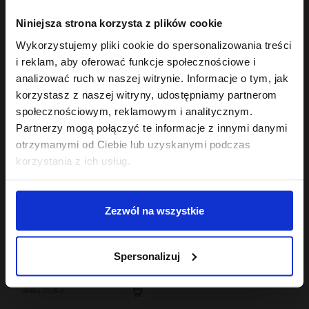
Hair In Balance By ONLYBIO
Hair In Balance By ONLYBIO
Niniejsza strona korzysta z plików cookie
Żel mocny do stylizacji
Aktywator skrętu w
włosów kręconych
kremie 200ml
Wykorzystujemy pliki cookie do spersonalizowania treści
200ml
18
24
,
99 zł
,
49 zł
i reklam, aby oferować funkcje społecznościowe i
Najniższa cena z 30 dni przed
Najniższa cena z 30 dni przed
obniżką:
18,99 zł
obniżką:
24,49 zł
analizować ruch w naszej witrynie. Informacje o tym, jak
korzystasz z naszej witryny, udostępniamy partnerom
społecznościowym, reklamowym i analitycznym.
Partnerzy mogą połączyć te informacje z innymi danymi
otrzymanymi od Ciebie lub uzyskanymi podczas
korzystania z ich usług.
Zezwól na wszystkie
Hair In Balance By ONLYBIO
Odżywka emolientowa
Spersonalizuj
200 ml
22
,
49 zł
Najniższa cena z 30 dni przed
obniżką:
22,49 zł