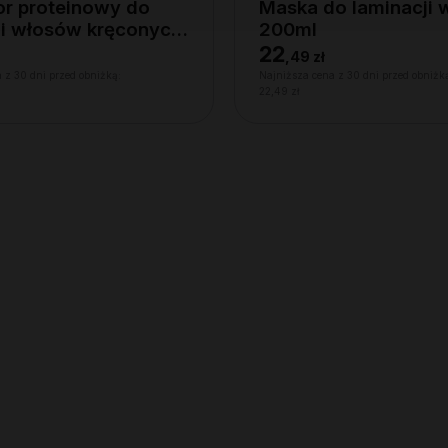
tor proteinowy do
Maska do laminacji
cji włosów kręconych
200ml
22
,
49 zł
 z 30 dni przed obniżką:
Najniższa cena z 30 dni przed obniżk
22,49 zł