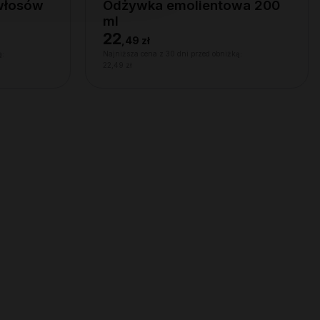
 włosów
Odżywka emolientowa 200
ml
22
,
49 zł
ą:
Najniższa cena z 30 dni przed obniżką:
22,49 zł