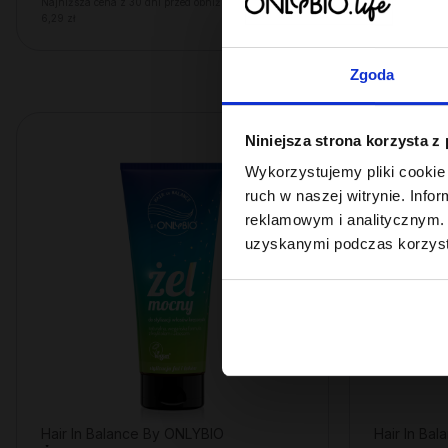
Najniższa cena z 30 dni przed obniżką:
Najniższa cena
6,29 zł
22,49 zł
Zgoda
Niniejsza strona korzysta z
PROMOCJA
Wykorzystujemy pliki cookie 
ruch w naszej witrynie. Inf
reklamowym i analitycznym. 
uzyskanymi podczas korzysta
Hair In Balance By ONLYBIO
Hair In Ba