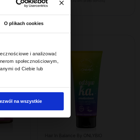
ą:
Najniższa cena z 30 dni przed obniżką:
22,49 zł
O plikach cookies
ołecznościowe i analizować
artnerom społecznościowym,
anymi od Ciebie lub
ezwól na wszystkie
Hair In Balance By ONLYBIO