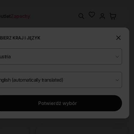
Wishlist
Search
utlet
Zapachy
IERZ KRAJ I JĘZYK
Potwierdź wybór
Wyczyść filtry
ace