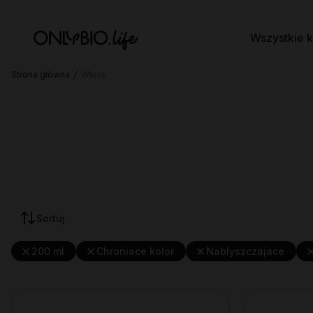
Wszystkie k
Strona główna
Włosy
Sortuj
200 ml
Chroniace kolor
Nablyszczajace