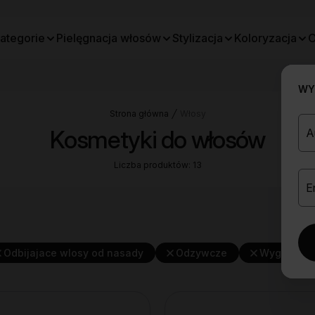
ategorie
Pielęgnacja włosów
Stylizacja
Koloryzacja
O
WYB
Strona główna
Włosy
Kosmetyki do włosów
Liczba produktów: 13
Odbijajace wlosy od nasady
Odzywcze
Wygladzaj