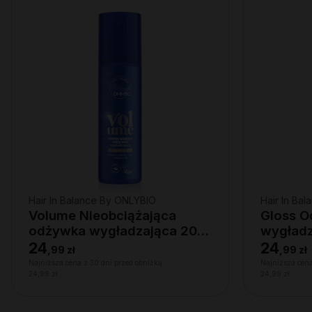
Hair In Balance By ONLYBIO
Hair In Ba
Volume Nieobciążająca
Gloss 
odżywka wygładzająca 200
wygładz
ml
24
24
,
99 zł
,
99 zł
Najniższa cena z 30 dni przed obniżką:
Najniższa cena
24,99 zł
24,99 zł