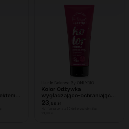
Hair In Balance By ONLYBIO
Kolor Odżywka
fektem
wygładzająco-ochraniająca
kolor 200 ml
23
,
99 zł
ą:
Najniższa cena z 30 dni przed obniżką:
23,99 zł