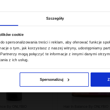
 z 30 dni przed obniżką:
Najniższa cena z 30 dni przed obniżk
23,99 zł
Szczegóły
 plików cookie
do spersonalizowania treści i reklam, aby oferować funkcje sp
ormacje o tym, jak korzystasz z naszej witryny, udostępniamy p
Partnerzy mogą połączyć te informacje z innymi danymi otrzym
nia z ich usług.
Spersonalizuj
Z
lance By ONLYBIO
Hair In Balance By ONLYBIO