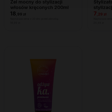
Żel mocny do stylizacji
Styliza
włosów kręconych 200ml
styliza
200ml
18
7
,
99 zł
,
29 zł
Najniższa cena z 30 dni przed obniżką:
Najniższa cena
18,99 zł
24,49 zł