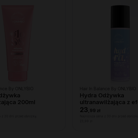
lance By ONLYBIO
Hair In Balance By ONLYBIO
Odżywka
Hydra Odżywka
ająca 200ml
ultranawilżająca z e
wygładzenia 200ml
23
,
99 zł
 z 30 dni przed obniżką:
Najniższa cena z 30 dni przed obniżk
23,99 zł