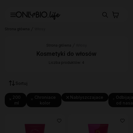
Strona główna
Włosy
Strona główna
Włosy
Kosmetyki do włosów
Liczba produktów: 4
Sortuj
200
Chroniace
Nablyszczajace
Odbijaj
ml
kolor
od nas