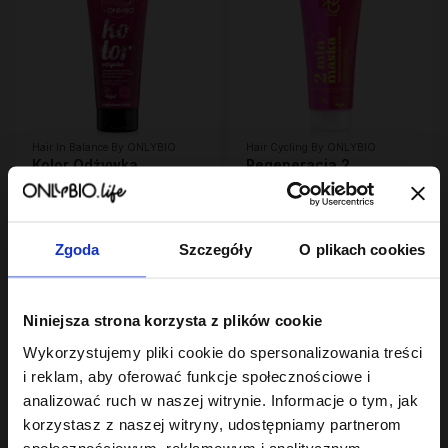
Hair In Balance By ONLYBIO
Hair Cycling By ONLYBIO
Kolor Odżywka
Regeneracja 2
wygładzająco-
minutowa maska
ochraniająca kolor 200
23
ekspresowa do włosów
23
,
99 zł
,
99 zł
ml
200ml
Najniższa cena z 30 dni przed
Najniższa cena z 30 dni przed
obniżką:
23,99 zł
obniżką:
23,99 zł
Zgoda
Szczegóły
O plikach cookies
PROMOCJA
Niniejsza strona korzysta z plików cookie
Wykorzystujemy pliki cookie do spersonalizowania treści
i reklam, aby oferować funkcje społecznościowe i
analizować ruch w naszej witrynie. Informacje o tym, jak
korzystasz z naszej witryny, udostępniamy partnerom
społecznościowym, reklamowym i analitycznym.