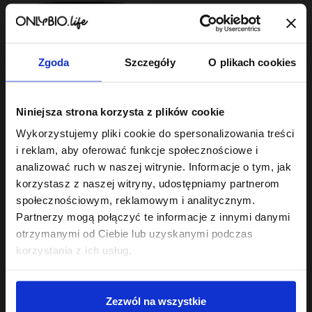
Zgoda
Szczegóły
O plikach cookies
Hair In Balance By ONLYBIO
Niniejsza strona korzysta z plików cookie
Maska do laminacji
włosów 200ml
Wykorzystujemy pliki cookie do spersonalizowania treści
22
,
49 zł
i reklam, aby oferować funkcje społecznościowe i
Najniższa cena z 30 dni przed
obniżką:
22,49 zł
analizować ruch w naszej witrynie. Informacje o tym, jak
korzystasz z naszej witryny, udostępniamy partnerom
społecznościowym, reklamowym i analitycznym.
Partnerzy mogą połączyć te informacje z innymi danymi
otrzymanymi od Ciebie lub uzyskanymi podczas
korzystania z ich usług.
Sklep
Zezwól na wszystkie