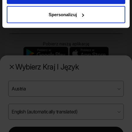
Twoje konto
Spersonalizuj
Zakupy
Pobierz naszą aplikację
Wybierz Kraj I Język
Poznaj naszą drugą markę
Copyright ©
2026
Onlybio.life. Wszystkie prawa
zastrzeżone.