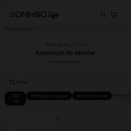
Strona główna
Włosy
Strona główna
Włosy
Kosmetyki do włosów
Liczba produktów: 1
Sortuj
Wyczyść f
200
Nablyszczajace
Emolientowe
ml