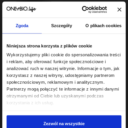
Zgoda
Szczegóły
O plikach cookies
Hair In Balance By ONLYBIO
Niniejsza strona korzysta z plików cookie
Maska do laminacji
włosów 200ml
Wykorzystujemy pliki cookie do spersonalizowania treści
22
,
49 zł
i reklam, aby oferować funkcje społecznościowe i
Najniższa cena z 30 dni przed
obniżką:
22,49 zł
analizować ruch w naszej witrynie. Informacje o tym, jak
korzystasz z naszej witryny, udostępniamy partnerom
społecznościowym, reklamowym i analitycznym.
Partnerzy mogą połączyć te informacje z innymi danymi
otrzymanymi od Ciebie lub uzyskanymi podczas
korzystania z ich usług.
Sklep
Zezwól na wszystkie