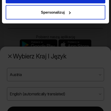
Twoje konto
Spersonalizuj
Zakupy
Pobierz naszą aplikację
Wybierz Kraj I Język
Poznaj naszą drugą markę
Copyright ©
2026
Onlybio.life. Wszystkie prawa
zastrzeżone.