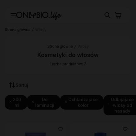
Strona główna
Włosy
Strona główna
Włosy
Kosmetyki do włosów
Liczba produktów: 7
Sortuj
200
Do
Ochladzajace
Odbijajace
ml
laminacji
kolor
wlosy od
nasady