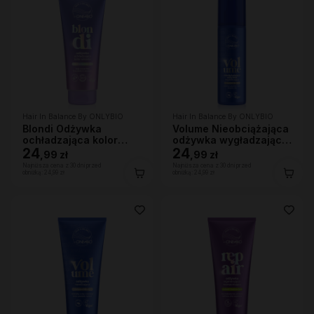
Hair In Balance By ONLYBIO
Hair In Balance By ONLYBIO
Blondi Odżywka
Volume Nieobciążająca
ochładzająca kolor
odżywka wygładzająca
włosów 200ml
24
200 ml
24
,
99 zł
,
99 zł
Najniższa cena z 30 dni przed
Najniższa cena z 30 dni przed
obniżką:
24,99 zł
obniżką:
24,99 zł