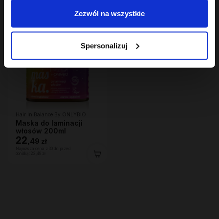
Zezwól na wszystkie
Spersonalizuj
Hair In Balance By ONLYBIO
Maska do laminacji
włosów 200ml
22
,
49 zł
Najniższa cena z 30 dni przed
obniżką:
22,49 zł