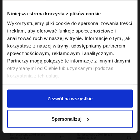
Hair In Balance By ONLYBIO
Hair In Balance By ONLYBIO
Niniejsza strona korzysta z plików cookie
Żel mocny do stylizacji
Stylizator proteinowy
włosów kręconych
do stylizacji włosów
Wykorzystujemy pliki cookie do spersonalizowania treści
200ml
18
kręconych 200ml
7
,
99 zł
,
29 zł
i reklam, aby oferować funkcje społecznościowe i
Najniższa cena z 30 dni przed
Najniższa cena z 30 dni przed
analizować ruch w naszej witrynie. Informacje o tym, jak
obniżką:
18,99 zł
obniżką:
24,49 zł
korzystasz z naszej witryny, udostępniamy partnerom
społecznościowym, reklamowym i analitycznym.
Partnerzy mogą połączyć te informacje z innymi danymi
otrzymanymi od Ciebie lub uzyskanymi podczas
korzystania z ich usług.
Zezwól na wszystkie
Hair In Balance By ONLYBIO
Hair In Balance By ONLYBIO
Maska do laminacji
Odżywka emolientowa
Spersonalizuj
włosów 200ml
200 ml
22
22
,
49 zł
,
49 zł
Najniższa cena z 30 dni przed
Najniższa cena z 30 dni przed
obniżką:
22,49 zł
obniżką:
22,49 zł