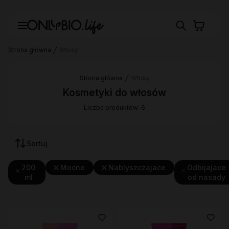
Strona główna
Włosy
Strona główna
Włosy
Kosmetyki do włosów
Liczba produktów: 6
Sortuj
200
Mocne
Nablyszczajace
Odbijajace
ml
od nasady