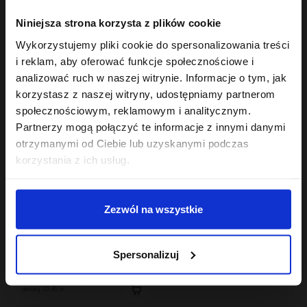
Hair In Balance By ONLYBIO
Hair In Balance By ONLYBIO
Niniejsza strona korzysta z plików cookie
Stylizator proteinowy
Maska do laminacji
do stylizacji włosów
włosów 200ml
Wykorzystujemy pliki cookie do spersonalizowania treści
kręconych 200ml
7
22
,
29 zł
,
49 zł
i reklam, aby oferować funkcje społecznościowe i
Najniższa cena z 30 dni przed
Najniższa cena z 30 dni przed
obniżką:
24,49 zł
obniżką:
22,49 zł
analizować ruch w naszej witrynie. Informacje o tym, jak
korzystasz z naszej witryny, udostępniamy partnerom
społecznościowym, reklamowym i analitycznym.
Partnerzy mogą połączyć te informacje z innymi danymi
otrzymanymi od Ciebie lub uzyskanymi podczas
korzystania z ich usług.
Zezwól na wszystkie
Hair In Balance By ONLYBIO
Odżywka proteinowa
Spersonalizuj
200 ml
22
,
49 zł
Najniższa cena z 30 dni przed
obniżką:
22,49 zł