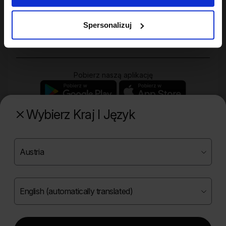
Twoje konto
Spersonalizuj
Zakupy
Pobierz naszą aplikację
Wybierz Kraj I Język
Poznaj naszą drugą markę
Copyright ©
2026
Onlybio.life. Wszystkie prawa
zastrzeżone.