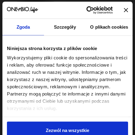
Zgoda
Szczegóły
O plikach cookies
Hair In Balance By ONLYBIO
Niniejsza strona korzysta z plików cookie
Maska do laminacji
włosów 200ml
Wykorzystujemy pliki cookie do spersonalizowania treści
22
,
49 zł
i reklam, aby oferować funkcje społecznościowe i
Najniższa cena z 30 dni przed
obniżką:
22,49 zł
analizować ruch w naszej witrynie. Informacje o tym, jak
korzystasz z naszej witryny, udostępniamy partnerom
społecznościowym, reklamowym i analitycznym.
Partnerzy mogą połączyć te informacje z innymi danymi
otrzymanymi od Ciebie lub uzyskanymi podczas
korzystania z ich usług.
Sklep
Zezwól na wszystkie