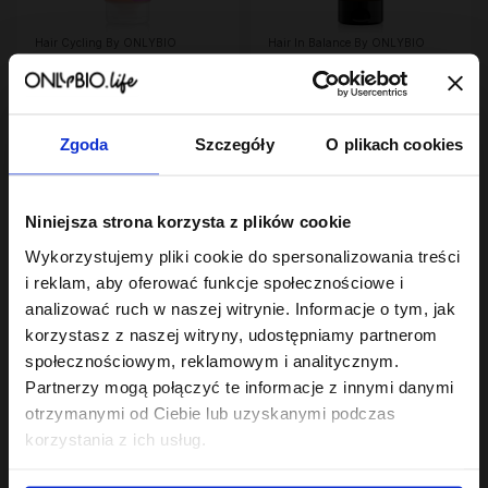
Hair Cycling By ONLYBIO
Hair In Balance By ONLYBIO
Odżywienie 2 minutowa
Stylizator proteinowy
maska ekspresowa do
do stylizacji włosów
włosów 200ml
23
kręconych 200ml
7
,
99 zł
,
29 zł
Najniższa cena z 30 dni przed
Najniższa cena z 30 dni przed
obniżką:
23,99 zł
obniżką:
24,49 zł
Zgoda
Szczegóły
O plikach cookies
Niniejsza strona korzysta z plików cookie
Wykorzystujemy pliki cookie do spersonalizowania treści
i reklam, aby oferować funkcje społecznościowe i
analizować ruch w naszej witrynie. Informacje o tym, jak
korzystasz z naszej witryny, udostępniamy partnerom
społecznościowym, reklamowym i analitycznym.
Partnerzy mogą połączyć te informacje z innymi danymi
Hair In Balance By ONLYBIO
Hair In Balance By ONLYBIO
Maska do laminacji
Odżywka emolientowa
otrzymanymi od Ciebie lub uzyskanymi podczas
włosów 200ml
200 ml
korzystania z ich usług.
22
22
,
49 zł
,
49 zł
Najniższa cena z 30 dni przed
Najniższa cena z 30 dni przed
obniżką:
22,49 zł
obniżką:
22,49 zł