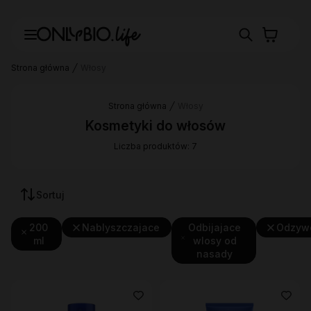
Strona główna
Włosy
Strona główna
Włosy
Kosmetyki do włosów
Liczba produktów: 7
Sortuj
200
Nablyszczajace
Odbijajace
Odzyw
ml
wlosy od
nasady