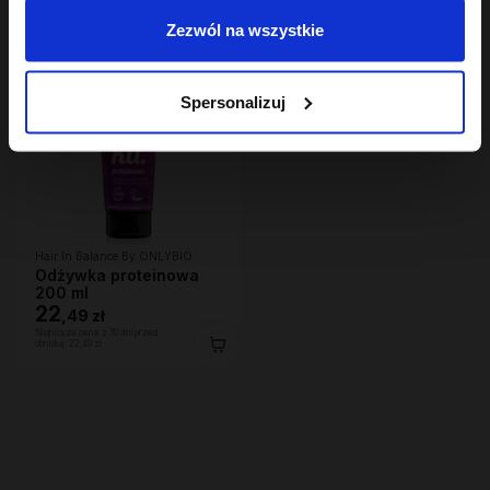
Zezwól na wszystkie
Spersonalizuj
Hair In Balance By ONLYBIO
Odżywka proteinowa
200 ml
22
,
49 zł
Najniższa cena z 30 dni przed
obniżką:
22,49 zł