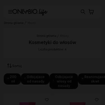
Strona główna
Włosy
Strona główna
Włosy
Kosmetyki do włosów
Liczba produktów: 4
Sortuj
200
Odbijajace
Odbijajace
Reanimujac
ml
od nasady
wlosy od
skret
nasady