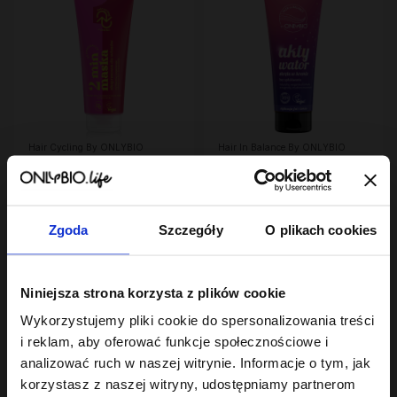
Hair Cycling By ONLYBIO
Hair In Balance By ONLYBIO
Regeneracja 2
Aktywator skrętu w
minutowa maska
kremie 200ml
ekspresowa do włosów
23
24
,
99 zł
,
49 zł
200ml
Najniższa cena z 30 dni przed
Najniższa cena z 30 dni przed
obniżką:
23,99 zł
obniżką:
24,49 zł
Zgoda
Szczegóły
O plikach cookies
PROMOCJA
Niniejsza strona korzysta z plików cookie
Wykorzystujemy pliki cookie do spersonalizowania treści
i reklam, aby oferować funkcje społecznościowe i
analizować ruch w naszej witrynie. Informacje o tym, jak
korzystasz z naszej witryny, udostępniamy partnerom