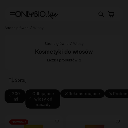
Strona główna
Włosy
Strona główna
Włosy
Kosmetyki do włosów
Liczba produktów: 2
Sortuj
200
Odbijajace
Rekonstruujace
Protei
ml
wlosy od
nasady
PROMOCJA