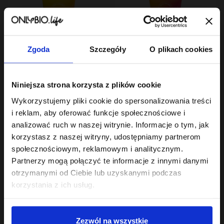
Zgoda
Szczegóły
O plikach cookies
Hair In Balance By ONLYBIO
Hair In Balance By ONLYBIO
Niniejsza strona korzysta z plików cookie
Stylizator proteinowy
Odżywka proteinowa
do stylizacji włosów
200 ml
Wykorzystujemy pliki cookie do spersonalizowania treści
kręconych 200ml
7
22
,
29 zł
,
49 zł
i reklam, aby oferować funkcje społecznościowe i
Najniższa cena z 30 dni przed
Najniższa cena z 30 dni przed
analizować ruch w naszej witrynie. Informacje o tym, jak
obniżką:
24,49 zł
obniżką:
22,49 zł
korzystasz z naszej witryny, udostępniamy partnerom
społecznościowym, reklamowym i analitycznym.
Partnerzy mogą połączyć te informacje z innymi danymi
otrzymanymi od Ciebie lub uzyskanymi podczas
korzystania z ich usług.
Sklep
Zezwól na wszystkie