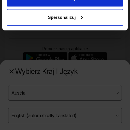
Twoje konto
Spersonalizuj
Zakupy
Pobierz naszą aplikację
Wybierz Kraj I Język
Poznaj naszą drugą markę
Copyright ©
2026
Onlybio.life. Wszystkie prawa