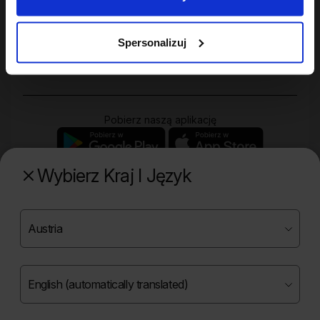
Twoje konto
Spersonalizuj
Zakupy
Pobierz naszą aplikację
Wybierz Kraj I Język
Poznaj naszą drugą markę
Copyright ©
2026
Onlybio.life. Wszystkie prawa