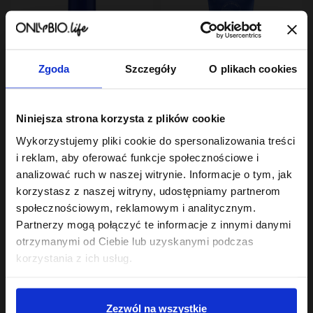
Zgoda
Szczegóły
O plikach cookies
Hair In Balance By ONLYBIO
Hair In Balance By ONLYBIO
Niniejsza strona korzysta z plików cookie
Volume Nieobciążająca
Volume Odżywka
odżywka wygładzająca
nawilżająca, nadająca
Wykorzystujemy pliki cookie do spersonalizowania treści
200 ml
24
lekkości 200ml
24
,
99 zł
,
99 zł
i reklam, aby oferować funkcje społecznościowe i
Najniższa cena z 30 dni przed
Najniższa cena z 30 dni przed
analizować ruch w naszej witrynie. Informacje o tym, jak
obniżką:
24,99 zł
obniżką:
24,99 zł
korzystasz z naszej witryny, udostępniamy partnerom
społecznościowym, reklamowym i analitycznym.
Partnerzy mogą połączyć te informacje z innymi danymi
otrzymanymi od Ciebie lub uzyskanymi podczas
korzystania z ich usług.
Sklep
Zezwól na wszystkie