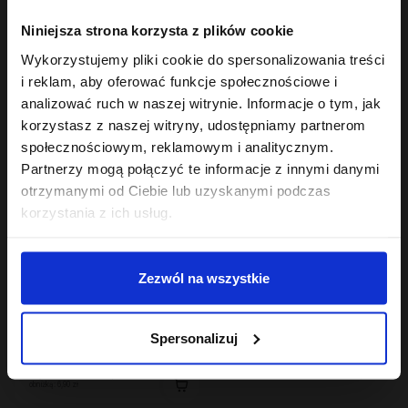
Hair In Balance By ONLYBIO
Hair In Balance By ONLYBIO
Niniejsza strona korzysta z plików cookie
Aktywator skrętu w
Stylizator proteinowy
kremie 200ml
do stylizacji włosów
Wykorzystujemy pliki cookie do spersonalizowania treści
24
kręconych 200ml
7
,
49 zł
,
29 zł
i reklam, aby oferować funkcje społecznościowe i
Najniższa cena z 30 dni przed
Najniższa cena z 30 dni przed
obniżką:
24,49 zł
obniżką:
24,49 zł
analizować ruch w naszej witrynie. Informacje o tym, jak
korzystasz z naszej witryny, udostępniamy partnerom
OUTLET
społecznościowym, reklamowym i analitycznym.
Partnerzy mogą połączyć te informacje z innymi danymi
otrzymanymi od Ciebie lub uzyskanymi podczas
korzystania z ich usług.
Zezwól na wszystkie
Hair Of The Day By ONLYBIO
Proteinowy żel do
Spersonalizuj
stylizacji fal i loków
200ml
6
,
90 zł
Najniższa cena z 30 dni przed
obniżką:
6,90 zł